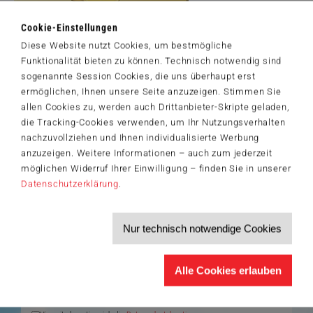
Cookie-Einstellungen
Diese Website nutzt Cookies, um bestmögliche
Artikelnummer: 58573
Funktionalität bieten zu können. Technisch notwendig sind
© Jeff Haynie (www.KittyArtist.com) / Tate Licensing
sogenannte Session Cookies, die uns überhaupt erst
ermöglichen, Ihnen unsere Seite anzuzeigen. Stimmen Sie
allen Cookies zu, werden auch Drittanbieter-Skripte geladen,
die Tracking-Cookies verwenden, um Ihr Nutzungsverhalten
nachzuvollziehen und Ihnen individualisierte Werbung
Der Schmidt-Spiele-Newsletter
anzuzeigen. Weitere Informationen – auch zum jederzeit
Jetzt anmelden und 5€ Willkommensrabatt sichern
möglichen Widerruf Ihrer Einwilligung – finden Sie in unserer
Bleiben Sie auf dem Laufenden zu Neuheiten, Trends und aktuellen
Datenschutzerklärung
.
®
Themen rund um Schmidt
Spiele – und sichern Sie sich einen
Willkommensgutschein in Höhe von 5€ für Ihren nächsten Einkauf im
Schmidt-Spiele-Shop.
Nur technisch notwendige Cookies
Produktneuheiten und Sortimentserweiterungen
Aktuelle Themen und Trends aus der Spielewelt
Informationen zu Veranstaltungen und Aktionen
Service-Informationen, z.B. zur Ersatzteilversorgung
Alle Cookies erlauben
Ich möchte den Schmidt-Spiele-Newsletter erhalten. Die Abmeldung ist
jederzeit über den
Abmeldelink
möglich.