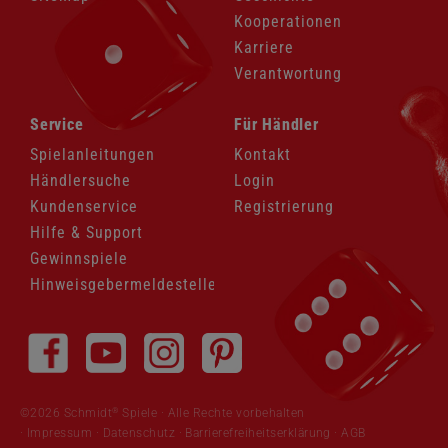
Kooperationen
Karriere
Verantwortung
Navigation
Navigation
Service
Für Händler
überspringen
überspringen
Spielanleitungen
Kontakt
Händlersuche
Login
Kundenservice
Registrierung
Hilfe & Support
Gewinnspiele
Hinweisgebermeldestelle
Navigation
überspringen
®
©2026 Schmidt
Spiele · Alle Rechte vorbehalten
Impressum
·
Datenschutz
·
Barrierefreiheitserklärung
·
AGB