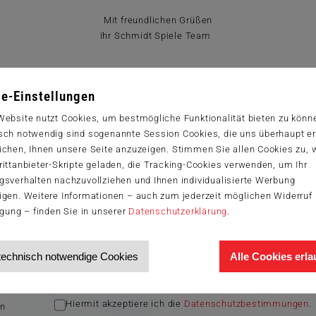
Mit freundlichen Grüßen
Ihr Schmidt Spiele Team
zur Startseite
e-Einstellungen
Website nutzt Cookies, um bestmögliche Funktionalität bieten zu könn
sch notwendig sind sogenannte Session Cookies, die uns überhaupt er
ichen, Ihnen unsere Seite anzuzeigen. Stimmen Sie allen Cookies zu,
wsletter
ittanbieter-Skripte geladen, die Tracking-Cookies verwenden, um Ihr
gsverhalten nachzuvollziehen und Ihnen individualisierte Werbung
batt sichern
igen. Weitere Informationen – auch zum jederzeit möglichen Widerruf 
igung – finden Sie in unserer
Datenschutzerklärung
.
®
ends und aktuellen Themen rund um Schmidt
Spiele – und sichern Sie
für Ihren nächsten Einkauf im Schmidt-Spiele-Shop.
technisch notwendige Cookies
Alle Cookies erl
en
Ich möchte den Schmidt-Spiele-Newsletter erhalten. Die
Abmeldung ist jederzeit über den
Abmeldelink
möglich.
lt
Hiermit akzeptiere ich die
Datenschutzbestimmungen
.
en