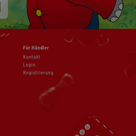
Navigation
Für Händler
überspringen
Kontakt
Login
Registrierung