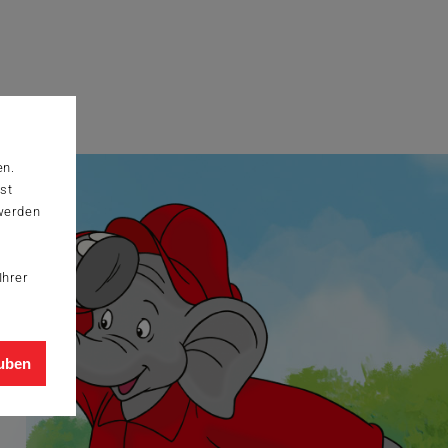
en.
st
 werden
Ihrer
auben