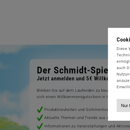
Cooki
Diese 
Techni
ermögl
Der Schmidt-Spiele-Ne
auch Dr
Nutzun
Jetzt anmelden und 5€ Willkommensra
anzuze
Einwill
Bleiben Sie auf dem Laufenden zu Neuheiten, Tr
sich einen Willkommensgutschein in Höhe von 5€ 
Nur 
Produktneuheiten und Sortimentserweiterung
Aktuelle Themen und Trends aus der Spielewe
Informationen zu Veranstaltungen und Aktion