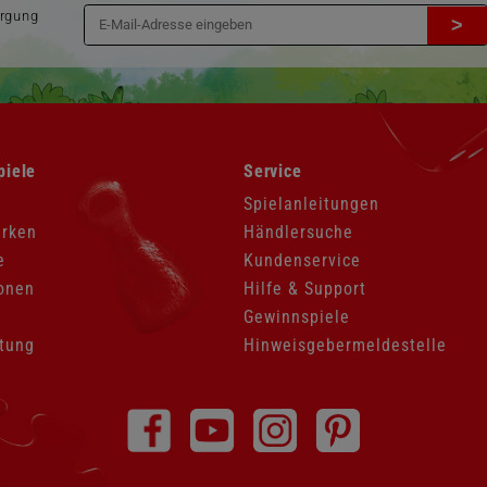
orgung
>
Navigation
piele
Service
überspringen
Spielanleitungen
arken
Händlersuche
e
Kundenservice
onen
Hilfe & Support
Gewinnspiele
tung
Hinweisgebermeldestelle