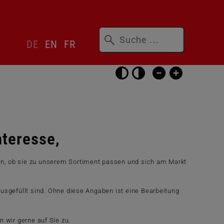
Suchbegriffe
Sprachwechsler
DE
EN
FR
überspringen
Barrierefrei-
Einstellungen
überspringen
nteresse,
fen, ob sie zu unserem Sortiment passen und sich am Markt
ausgefüllt sind. Ohne diese Angaben ist eine Bearbeitung
 wir gerne auf Sie zu.