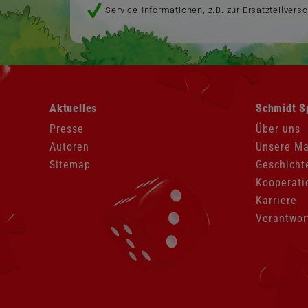
Service-Informationen, z.B. zur Ersatzteilvers
Navigation
Navigation
Aktuelles
Schmidt S
überspringen
überspringen
Presse
Über uns
Autoren
Unsere M
Sitemap
Geschicht
Kooperati
Karriere
Verantwor
Navigation
überspringen