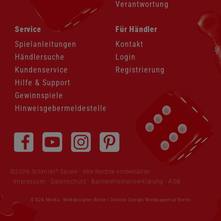
Verantwortung
Navigation
Navigation
Service
Für Händler
überspringen
überspringen
Spielanleitungen
Kontakt
Händlersuche
Login
Kundenservice
Registrierung
Hilfe & Support
Gewinnspiele
Hinweisgebermeldestelle
Navigation
überspringen
®
©2026 Schmidt
Spiele · Alle Rechte vorbehalten
Impressum
·
Datenschutz
·
Barrierefreiheitserklärung
·
AGB
© B2K Media -
Webdesigner Berlin
|
Demski Design Werbeagentur Berlin