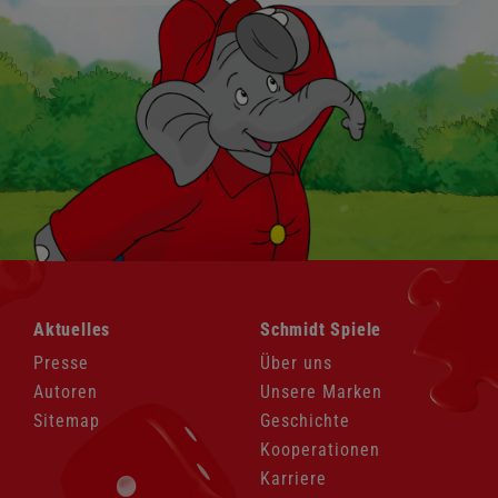
Navigation
Navigation
Aktuelles
Schmidt Spiele
überspringen
überspringen
Presse
Über uns
Autoren
Unsere Marken
Sitemap
Geschichte
Kooperationen
Karriere