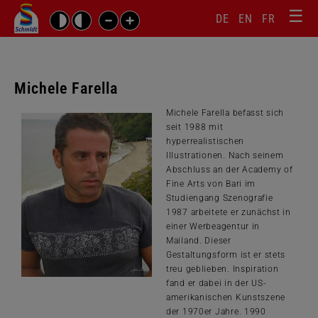
☰
Sprachw
Barrierefrei-
DE
EN
FR
Suchbegriffe
Einstellungen
überspr
überspringen
Navigati
überspr
Michele Farella
Michele Farella befasst sich
seit 1988 mit
hyperrealistischen
Illustrationen. Nach seinem
Abschluss an der Academy of
Fine Arts von Bari im
Studiengang Szenografie
1987 arbeitete er zunächst in
einer Werbeagentur in
Mailand. Dieser
Gestaltungsform ist er stets
treu geblieben. Inspiration
fand er dabei in der US-
amerikanischen Kunstszene
der 1970er Jahre. 1990