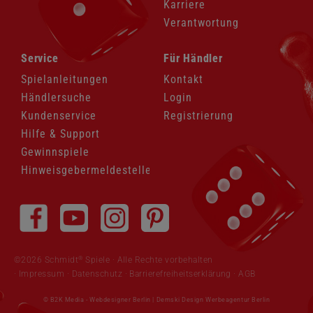
Karriere
Verantwortung
Navigation
Navigation
Service
Für Händler
überspringen
überspringen
Spielanleitungen
Kontakt
Händlersuche
Login
Kundenservice
Registrierung
Hilfe & Support
Gewinnspiele
Hinweisgebermeldestelle
Navigation
überspringen
®
©2026 Schmidt
Spiele · Alle Rechte vorbehalten
Impressum
·
Datenschutz
·
Barrierefreiheitserklärung
·
AGB
© B2K Media -
Webdesigner Berlin
|
Demski Design Werbeagentur Berlin