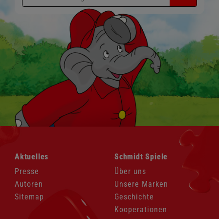
Navigation
Navigation
Aktuelles
Schmidt Spiele
überspringen
überspringen
Presse
Über uns
Autoren
Unsere Marken
Sitemap
Geschichte
Kooperationen