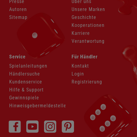
Presse
Über uns
Autoren
Unsere Marken
Sitemap
Geschichte
Kooperationen
Karriere
Verantwortung
Navigation
Navigation
Service
Für Händler
überspringen
überspringen
Spielanleitungen
Kontakt
Händlersuche
Login
Kundenservice
Registrierung
Hilfe & Support
Gewinnspiele
Hinweisgebermeldestelle
Navigation
überspringen