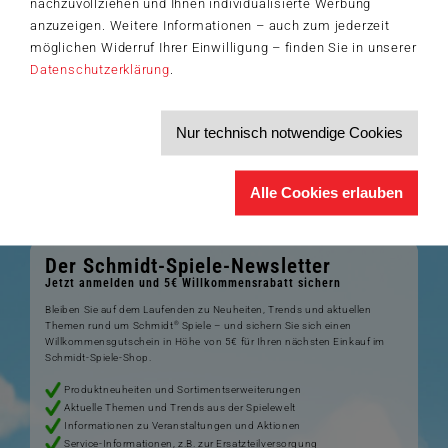
nachzuvollziehen und Ihnen individualisierte Werbung
anzuzeigen. Weitere Informationen – auch zum jederzeit
möglichen Widerruf Ihrer Einwilligung – finden Sie in unserer
Datenschutzerklärung
.
Autoren
Neben Künstlern arbeiten wir auch mit vielen Autoren zusammen.
Nur technisch notwendige Cookies
Infos über diese finden Sie hier:
Alle Cookies erlauben
Zu den Autoren
Der Schmidt-Spiele-Newsletter
Jetzt anmelden und 5€ Willkommensrabatt sichern
Bleiben Sie auf dem Laufenden zu Neuheiten, Trends und aktuellen
®
Themen rund um Schmidt
Spiele – und sichern Sie sich einen
Willkommensgutschein in Höhe von 5€ für Ihren nächsten Einkauf im
Schmidt-Spiele-Shop.
Produktneuheiten und Sortimentserweiterungen
Aktuelle Themen und Trends aus der Spielewelt
Informationen zu Veranstaltungen und Aktionen
Service-Informationen, z.B. zur Ersatzteilversorgung