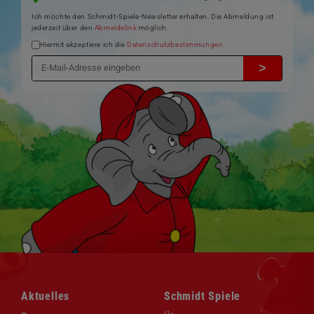
Ich möchte den Schmidt-Spiele-Newsletter erhalten. Die Abmeldung ist
jederzeit über den
Abmeldelink
möglich.
Hiermit akzeptiere ich die
Datenschutzbestimmungen
.
>
Navigation
Navigation
Aktuelles
Schmidt Spiele
überspringen
überspringen