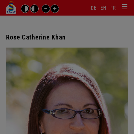
☰
Sprachw
Barrierefrei-
DE
EN
FR
Suchbegriffe
Einstellungen
überspr
überspringen
Navigati
überspr
Rose Catherine Khan