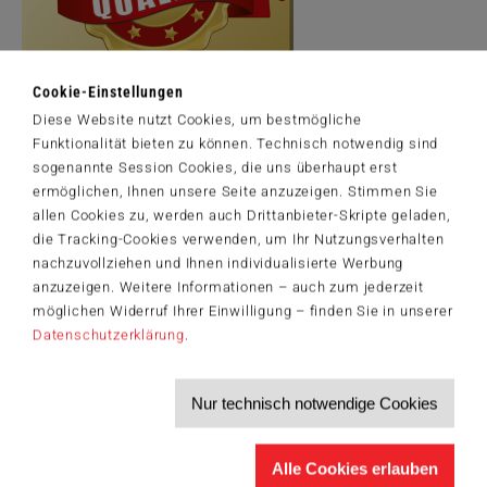
Cookie-Einstellungen
Diese Website nutzt Cookies, um bestmögliche
Funktionalität bieten zu können. Technisch notwendig sind
Artikelnummer: 58660
sogenannte Session Cookies, die uns überhaupt erst
Harry Pottter All characters and elements © & ™ Warner Bros.
Entertainment Inc. WB SHIELD: © & ™ WBEI. Publishing Rights ©
ermöglichen, Ihnen unsere Seite anzuzeigen. Stimmen Sie
JKR. (s26)
allen Cookies zu, werden auch Drittanbieter-Skripte geladen,
die Tracking-Cookies verwenden, um Ihr Nutzungsverhalten
nachzuvollziehen und Ihnen individualisierte Werbung
anzuzeigen. Weitere Informationen – auch zum jederzeit
möglichen Widerruf Ihrer Einwilligung – finden Sie in unserer
Der Schmidt-Spiele-Newsletter
Datenschutzerklärung
.
Jetzt anmelden und 5€ Willkommensrabatt sichern
Bleiben Sie auf dem Laufenden zu Neuheiten, Trends und aktuellen
®
Themen rund um Schmidt
Spiele – und sichern Sie sich einen
Nur technisch notwendige Cookies
Willkommensgutschein in Höhe von 5€ für Ihren nächsten Einkauf im
Schmidt-Spiele-Shop.
Produktneuheiten und Sortimentserweiterungen
Alle Cookies erlauben
Aktuelle Themen und Trends aus der Spielewelt