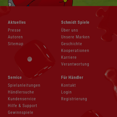
Navigation
Navigation
Aktuelles
Schmidt Spiele
überspringen
überspringen
Presse
Über uns
Autoren
Unsere Marken
Sitemap
Geschichte
Kooperationen
Karriere
Verantwortung
Navigation
Navigation
Service
Für Händler
überspringen
überspringen
Spielanleitungen
Kontakt
Händlersuche
Login
Kundenservice
Registrierung
Hilfe & Support
Gewinnspiele