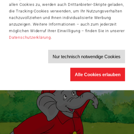
Willkommensgutschein in Höhe von 5€ für Ihren nächsten Einkauf im
allen Cookies zu, werden auch Drittanbieter-Skripte geladen,
Schmidt-Spiele-Shop.
die Tracking-Cookies verwenden, um Ihr Nutzungsverhalten
Produktneuheiten und Sortimentserweiterungen
nachzuvollziehen und Ihnen individualisierte Werbung
Aktuelle Themen und Trends aus der Spielewelt
anzuzeigen. Weitere Informationen – auch zum jederzeit
Informationen zu Veranstaltungen und Aktionen
möglichen Widerruf Ihrer Einwilligung – finden Sie in unserer
Service-Informationen, z.B. zur Ersatzteilversorgung
Datenschutzerklärung
.
Ich möchte den Schmidt-Spiele-Newsletter erhalten. Die Abmeldung ist
jederzeit über den
Abmeldelink
möglich.
Hiermit akzeptiere ich die
Datenschutzbestimmungen
.
Nur technisch notwendige Cookies
>
Alle Cookies erlauben