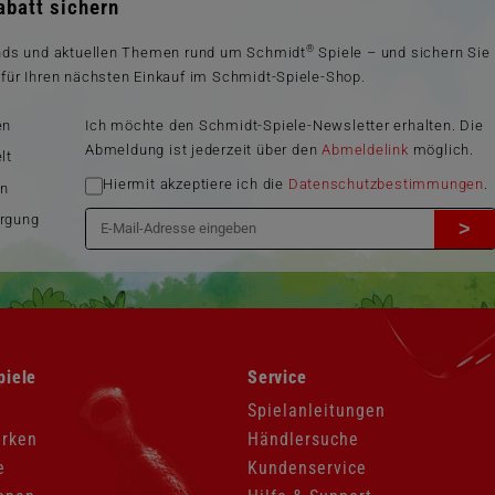
batt sichern
®
ends und aktuellen Themen rund um Schmidt
Spiele – und sichern Sie
für Ihren nächsten Einkauf im Schmidt-Spiele-Shop.
en
Ich möchte den Schmidt-Spiele-Newsletter erhalten. Die
Abmeldung ist jederzeit über den
Abmeldelink
möglich.
lt
Hiermit akzeptiere ich die
Datenschutzbestimmungen
.
en
orgung
>
Navigation
piele
Service
überspringen
Spielanleitungen
arken
Händlersuche
e
Kundenservice