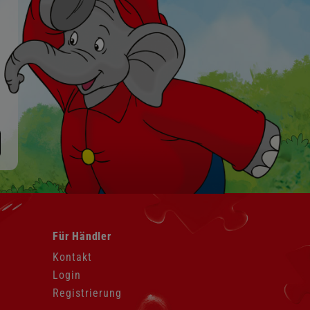
Navigation
Für Händler
überspringen
Kontakt
Login
Registrierung