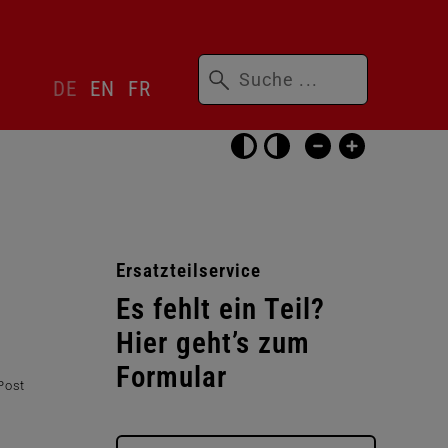
Suchbegriffe
Sprachwechsler
DE
EN
FR
überspringen
Barrierefrei-
Einstellungen
überspringen
Ersatzteilservice
Es fehlt ein Teil?
Hier geht’s zum
Formular
Post