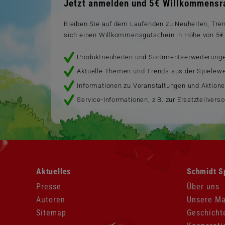
Jetzt anmelden und 5€ Willkommensra
Bleiben Sie auf dem Laufenden zu Neuheiten, Tr
sich einen Willkommensgutschein in Höhe von 5€ 
Produktneuheiten und Sortimentserweiterung
Aktuelle Themen und Trends aus der Spielewe
Informationen zu Veranstaltungen und Aktion
Service-Informationen, z.B. zur Ersatzteilvers
Navigation
Navigation
Aktuelles
Schmidt S
überspringen
überspringen
Presse
Über uns
Autoren
Unsere M
Sitemap
Geschicht