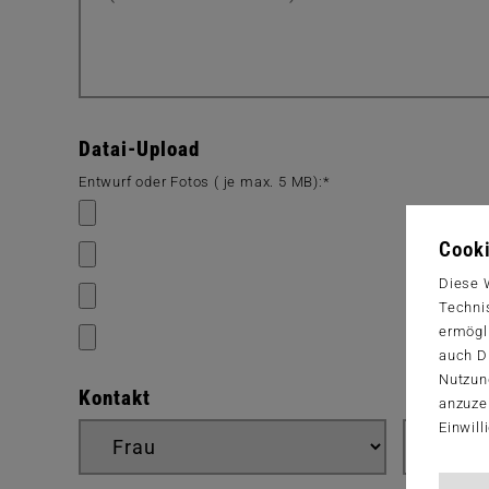
Datai-Upload
Entwurf oder Fotos ( je max. 5 MB):*
Cooki
Diese 
Techni
ermögl
auch Dr
Nutzun
Kontakt
anzuze
Einwill