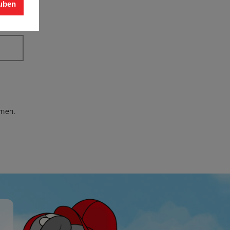
auben
men.