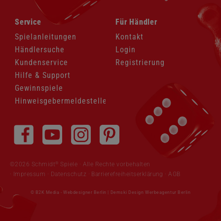
Navigation
Navigation
Service
Für Händler
überspringen
überspringen
Spielanleitungen
Kontakt
Händlersuche
Login
Kundenservice
Registrierung
Hilfe & Support
Gewinnspiele
Hinweisgebermeldestelle
Navigation
überspringen
®
©2026 Schmidt
Spiele · Alle Rechte vorbehalten
Impressum
·
Datenschutz
·
Barrierefreiheitserklärung
·
AGB
© B2K Media -
Webdesigner Berlin
|
Demski Design Werbeagentur Berlin