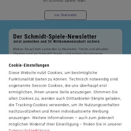
Ihr Schmidt Spiele Team
zur Startseite
Der Schmidt-Spiele-Newsletter
Jetzt anmelden und 5€ Willkommensrabatt sichern
Bleiben Sie auf dem Laufenden zu Neuheiten, Trends und aktuellen
®
Themen rund um Schmidt
Spiele – und sichern Sie sich einen
Willkommensgutschein in Höhe von 5€ für Ihren nächsten Einkauf im
Schmidt-Spiele-Shop.
Cookie-Einstellungen
Diese Website nutzt Cookies, um bestmögliche
Produktneuheiten und Sortimentserweiterungen
Aktuelle Themen und Trends aus der Spielewelt
Funktionalität bieten zu können. Technisch notwendig sind
Informationen zu Veranstaltungen und Aktionen
sogenannte Session Cookies, die uns überhaupt erst
Service-Informationen, z.B. zur Ersatzteilversorgung
ermöglichen, Ihnen unsere Seite anzuzeigen. Stimmen Sie
Ich möchte den Schmidt-Spiele-Newsletter erhalten. Die Abmeldung ist
allen Cookies zu, werden auch Drittanbieter-Skripte geladen,
jederzeit über den
Abmeldelink
möglich.
die Tracking-Cookies verwenden, um Ihr Nutzungsverhalten
Hiermit akzeptiere ich die
Datenschutzbestimmungen
.
nachzuvollziehen und Ihnen individualisierte Werbung
>
anzuzeigen. Weitere Informationen – auch zum jederzeit
möglichen Widerruf Ihrer Einwilligung – finden Sie in unserer
Datenschutzerklärung
.