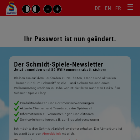
☰
Sprachw
Barrierefrei-
DE
EN
FR
Suchbegriffe
Einstellungen
überspr
überspringen
Navigati
überspr
Ihr Passwort ist nun geändert.
Der Schmidt-Spiele-Newsletter
Jetzt anmelden und 5€ Willkommensrabatt sichern
Bleiben Sie auf dem Laufenden zu Neuheiten, Trends und aktuellen
®
Themen rund um Schmidt
Spiele – und sichern Sie sich einen
Willkommensgutschein in Höhe von 5€ für Ihren nächsten Einkauf im
Schmidt-Spiele-Shop.
Produktneuheiten und Sortimentserweiterungen
Aktuelle Themen und Trends aus der Spielewelt
Informationen zu Veranstaltungen und Aktionen
Service-Informationen, z.B. zur Ersatzteilversorgung
Ich möchte den Schmidt-Spiele-Newsletter erhalten. Die Abmeldung ist
jederzeit über den
Abmeldelink
möglich.