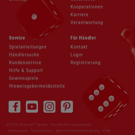
Kooperationen
Karriere
Verantwortung
Navigation
Navigation
Service
Für Händler
überspringen
überspringen
Spielanleitungen
Kontakt
Händlersuche
Login
Kundenservice
Registrierung
Hilfe & Support
Gewinnspiele
Hinweisgebermeldestelle
Navigation
überspringen
®
©2026 Schmidt
Spiele · Alle Rechte vorbehalten
Impressum
·
Datenschutz
·
Barrierefreiheitserklärung
·
AGB