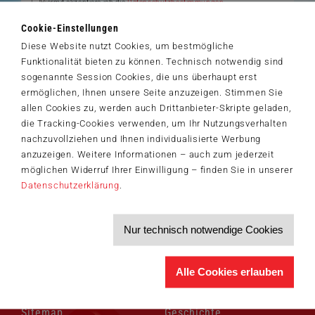
Hiermit akzeptiere ich die
Datenschutzbestimmungen
.
>
Cookie-Einstellungen
Diese Website nutzt Cookies, um bestmögliche
Funktionalität bieten zu können. Technisch notwendig sind
sogenannte Session Cookies, die uns überhaupt erst
ermöglichen, Ihnen unsere Seite anzuzeigen. Stimmen Sie
allen Cookies zu, werden auch Drittanbieter-Skripte geladen,
die Tracking-Cookies verwenden, um Ihr Nutzungsverhalten
nachzuvollziehen und Ihnen individualisierte Werbung
anzuzeigen. Weitere Informationen – auch zum jederzeit
möglichen Widerruf Ihrer Einwilligung – finden Sie in unserer
Datenschutzerklärung
.
Nur technisch notwendige Cookies
Navigation
Navigation
Aktuelles
Schmidt Spiele
überspringen
überspringen
Alle Cookies erlauben
Presse
Über uns
Autoren
Unsere Marken
Sitemap
Geschichte