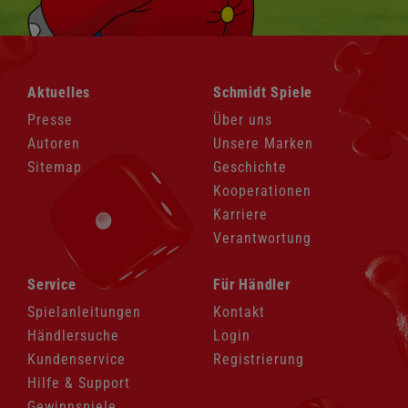
Navigation
Navigation
Aktuelles
Schmidt Spiele
überspringen
überspringen
Presse
Über uns
Autoren
Unsere Marken
Sitemap
Geschichte
Kooperationen
Karriere
Verantwortung
Navigation
Navigation
Service
Für Händler
überspringen
überspringen
Spielanleitungen
Kontakt
Händlersuche
Login
Kundenservice
Registrierung
Hilfe & Support
Gewinnspiele