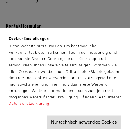
Kontaktformular
Für allgemeine Kontaktanfragen
Cookie-Einstellungen
Zum Kontakt
Diese Website nutzt Cookies, um bestmögliche
Funktionalität bieten zu können. Technisch notwendig sind
sogenannte Session Cookies, die uns überhaupt erst
ermöglichen, Ihnen unsere Seite anzuzeigen. Stimmen Sie
Bei Fragen
allen Cookies zu, werden auch Drittanbieter-Skripte geladen,
Hilfe & Support
die Tracking-Cookies verwenden, um Ihr Nutzungsverhalten
nachzuvollziehen und Ihnen individualisierte Werbung
Hilfe & Support
anzuzeigen. Weitere Informationen – auch zum jederzeit
möglichen Widerruf Ihrer Einwilligung – finden Sie in unserer
Datenschutzerklärung
.
Der Schmidt-Spiele-Newsletter
Jetzt anmelden und 5€ Willkommensrabatt sichern
Nur technisch notwendige Cookies
Bleiben Sie auf dem Laufenden zu Neuheiten, Trends und aktuellen