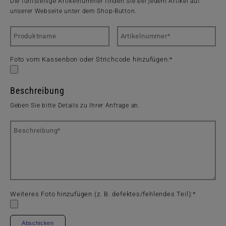
Die fünfstellige Artikelnummer finden Sie bei jedem Artikel auf
unserer Webseite unter dem Shop-Button.
Pflichtfeld
Foto vom Kassenbon oder Strichcode hinzufügen:
*
Beschreibung
Geben Sie bitte Details zu Ihrer Anfrage an.
Pflichtfeld
Weiteres Foto hinzufügen (z. B. defektes/fehlendes Teil):
*
Abschicken