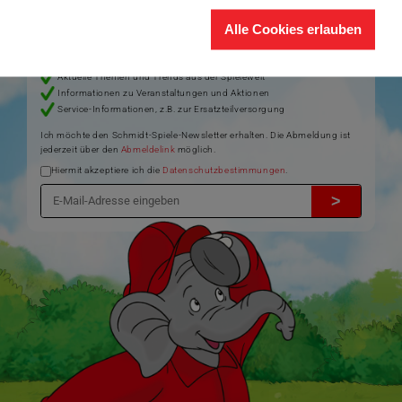
®
Themen rund um Schmidt
Spiele – und sichern Sie sich einen
Willkommensgutschein in Höhe von 5€ für Ihren nächsten Einkauf im
Alle Cookies erlauben
Schmidt-Spiele-Shop.
Produktneuheiten und Sortimentserweiterungen
Aktuelle Themen und Trends aus der Spielewelt
Informationen zu Veranstaltungen und Aktionen
Service-Informationen, z.B. zur Ersatzteilversorgung
Ich möchte den Schmidt-Spiele-Newsletter erhalten. Die Abmeldung ist
jederzeit über den
Abmeldelink
möglich.
Hiermit akzeptiere ich die
Datenschutzbestimmungen
.
>