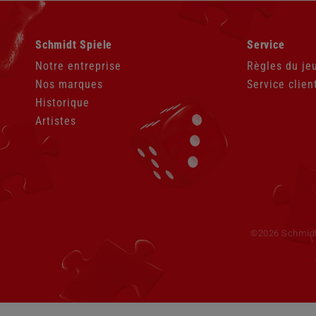
Aller
Aller
Schmidt Spiele
Service
au
au
contenu
contenu
Notre entreprise
Règles du je
Nos marques
Service clien
Historique
Artistes
Aller
au
contenu
©2026 Schmid