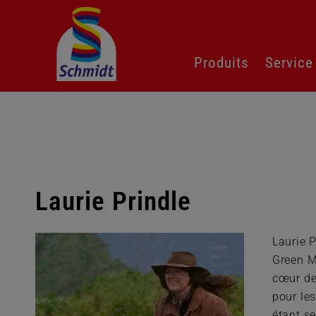
Aller
Produits
Service
au
contenu
Laurie Prindle
Laurie P
Green M
cœur de
pour les
étant se