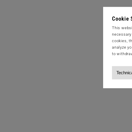
Cookie 
This websi
necessary s
cookies, t
analyze yo
to withdra
Technic