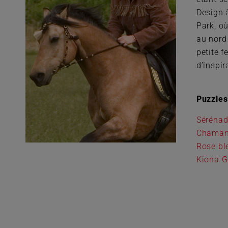
Design 
Park, o
au nord
petite 
d’inspir
Puzzles
Sérénad
Chama
Rose bl
Kiona G