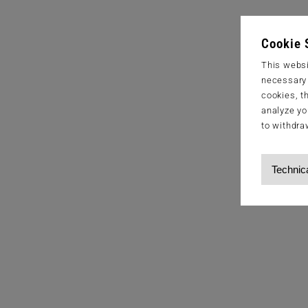
Cookie 
This websi
necessary s
cookies, t
analyze yo
to withdra
Technic