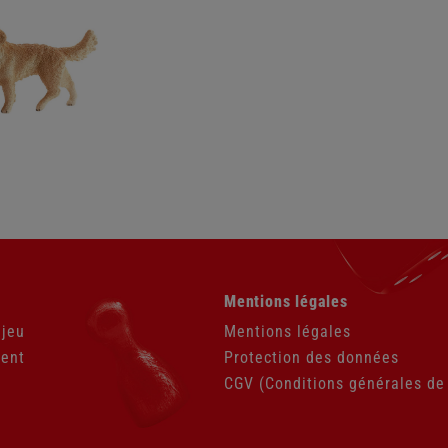
Aller
Mentions légales
au
contenu
 jeu
Mentions légales
ient
Protection des données
CGV (Conditions générales de