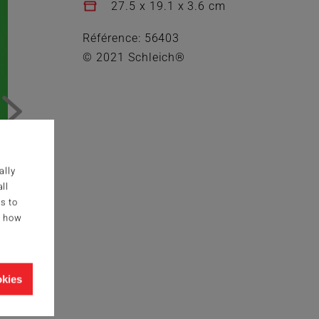
27.5 x 19.1 x 3.6 cm
Référence: 56403
© 2021 Schleich®
ally
ll
s to
g how
okies