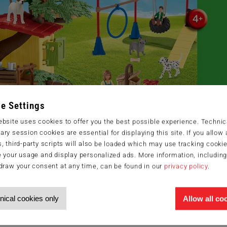
e Settings
bsite uses cookies to offer you the best possible experience. Technic
ry session cookies are essential for displaying this site. If you allow a
, third-party scripts will also be loaded which may use tracking cookie
 your usage and display personalized ads. More information, includin
draw your consent at any time, can be found in our
privacy policy
.
nical cookies only
Allow all co