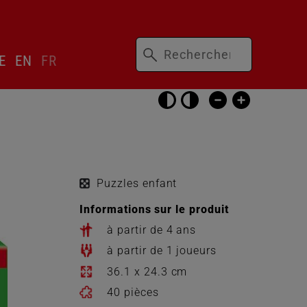
Mots-
ser
E
EN
FR
clés
cteur
gue
Passer
les
réglages
d’accessibilité
Puzzles enfant
Informations sur le produit
à partir de 4 ans
à partir de 1 joueurs
36.1 x 24.3 cm
40 pièces