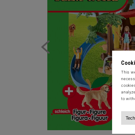
Cooki
This we
necessa
cookies
analyze
to with
Tech