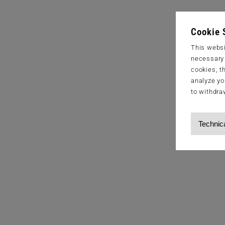
Cookie 
This websi
necessary s
cookies, t
analyze yo
to withdra
Technic