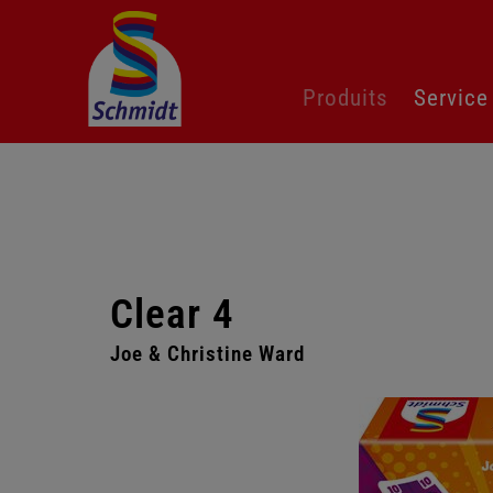
Aller
Produits
Service
au
contenu
Clear 4
Joe & Christine Ward
Passer
la
galerie