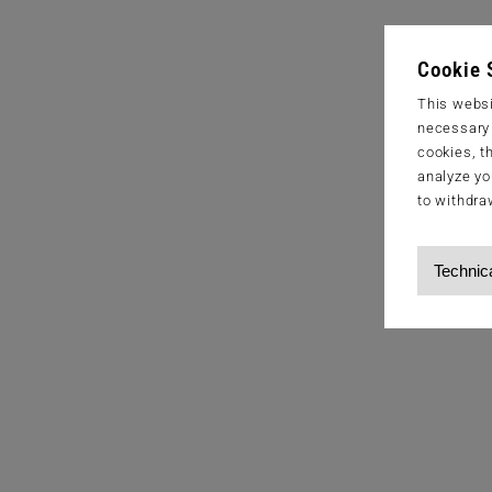
Cookie 
This websi
necessary s
cookies, t
analyze yo
to withdra
Technic