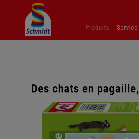
Aller
Produits
Service
au
contenu
Des chats en pagaille
Passer
la
galerie