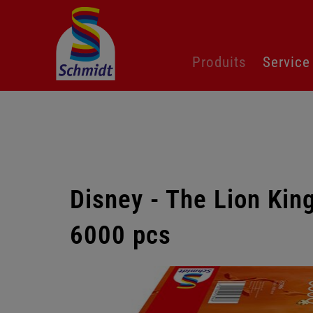
Aller
Produits
Service
au
contenu
Disney - The Lion King
6000 pcs
Passer
la
galerie