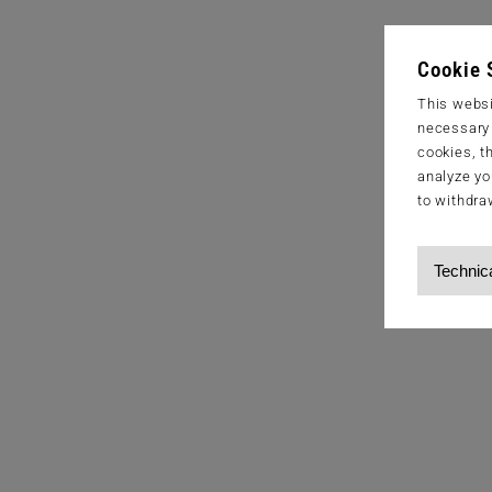
Cookie 
This websi
necessary s
cookies, t
analyze yo
to withdra
Technic