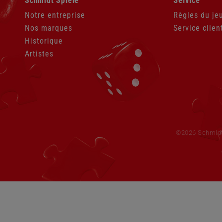
Schmidt Spiele
Service
au
au
contenu
contenu
Notre entreprise
Règles du je
Nos marques
Service clien
Historique
Artistes
Aller
au
contenu
©2026 Schmid