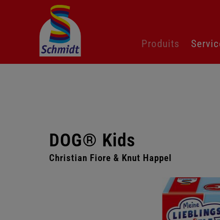
Aller
Produits
Servic
au
contenu
DOG® Kids
Christian Fiore & Knut Happel
Passer
la
galerie