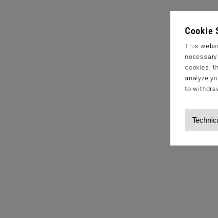
Cookie 
This websi
necessary s
cookies, t
analyze yo
to withdra
Technic