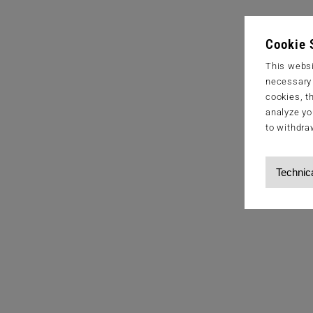
Cookie 
This websi
necessary s
cookies, t
analyze yo
to withdra
Technic