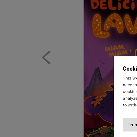
Cooki
This we
necessa
cookies
analyze
to with
Tech