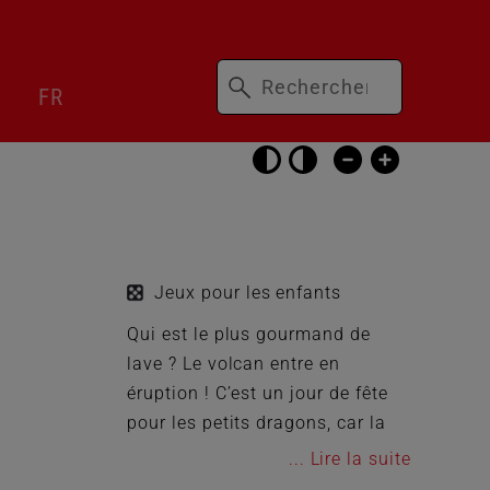
Mots-
Passer
FR
clés
le
sélecteur
de
langue
Passer
les
réglages
d’accessibilité
Jeux pour les enfants
Qui est le plus gourmand de
lave ? Le volcan entre en
éruption ! C’est un jour de fête
pour les petits dragons, car la
lave incandescente constitue
...
leur plat favori. Les dragons