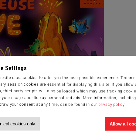
e Settings
bsite uses cookies to offer you the best possible experience. Technic
ry session cookies are essential for displaying this site. If you allow a
, third-party scripts will also be loaded which may use tracking cookie
 your usage and display personalized ads. More information, includin
draw your consent at any time, can be found in our
privacy policy
.
nical cookies only
Allow all co