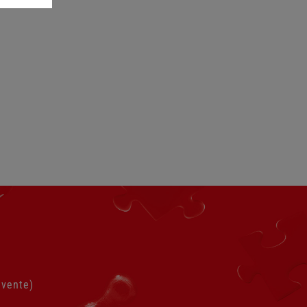
bien rempli de délicieuse lave ?
 vente)