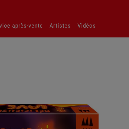
vice après-vente
Artistes
Vidéos