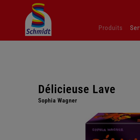
Aller
Produits
Ser
au
contenu
Délicieuse Lave
Sophia Wagner
Passer
la
galerie