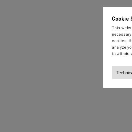
Cookie 
This websi
necessary s
cookies, t
analyze yo
to withdra
Technic