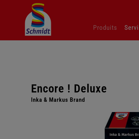
Aller
Produits
Serv
au
contenu
Encore ! Deluxe
Inka & Markus Brand
Passer
la
galerie