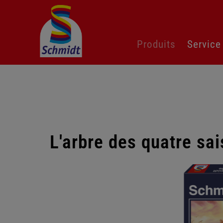
Aller
Produits
Service
au
contenu
L'arbre des quatre sa
Passer
la
galerie