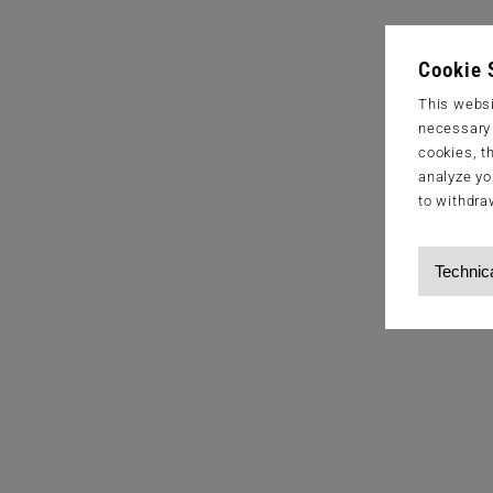
Cookie 
This websi
necessary s
cookies, t
analyze yo
to withdra
Technic