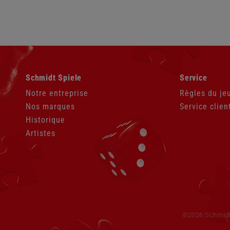
Aller
Aller
Schmidt Spiele
Service
au
au
contenu
contenu
Notre entreprise
Règles du je
Nos marques
Service clien
Historique
Artistes
Aller
au
contenu
©2026 Schmid