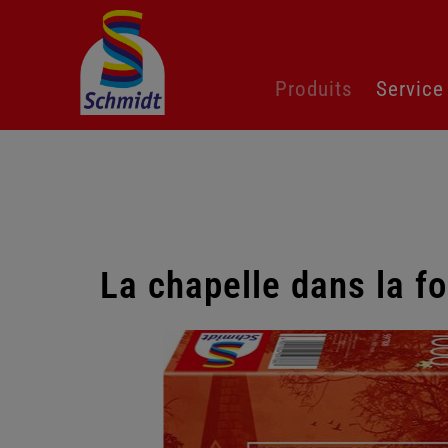
Aller
Produits
Service
au
contenu
La chapelle dans la f
Passer
la
galerie