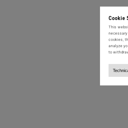
Cookie 
This websi
necessary s
cookies, t
analyze yo
to withdra
Technic