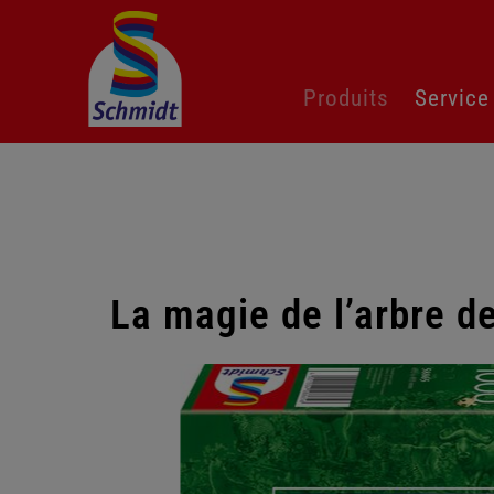
Aller
Produits
Service
au
contenu
La magie de l’arbre d
Passer
la
galerie