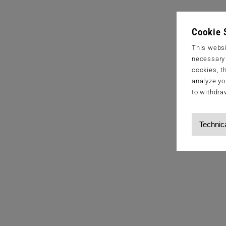
Cookie 
This websi
necessary s
cookies, t
analyze yo
to withdra
Technic