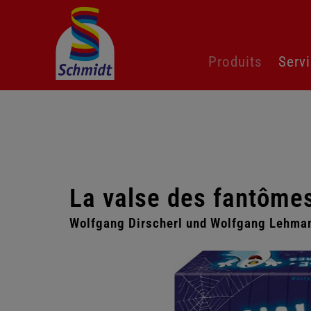
Aller
Produits
Serv
au
contenu
La valse des fantôme
Wolfgang Dirscherl und Wolfgang Lehma
Passer
la
galerie