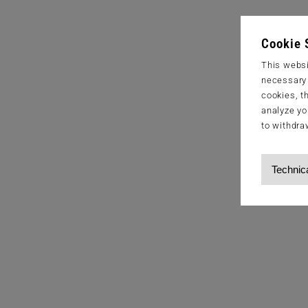
Cookie 
This websi
necessary s
cookies, t
analyze yo
to withdra
Technic