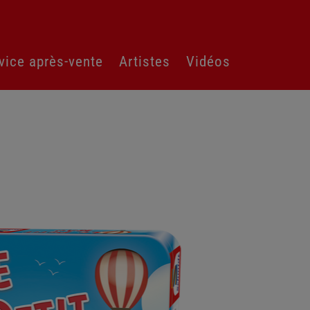
vice après-vente
Artistes
Vidéos