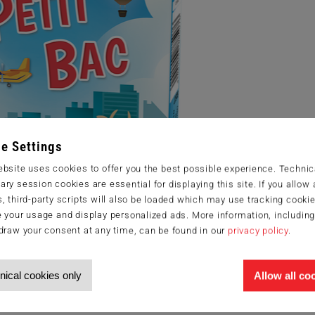
e Settings
bsite uses cookies to offer you the best possible experience. Technic
ry session cookies are essential for displaying this site. If you allow a
, third-party scripts will also be loaded which may use tracking cookie
 your usage and display personalized ads. More information, includin
draw your consent at any time, can be found in our
privacy policy
.
nical cookies only
Allow all co