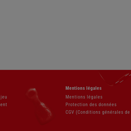
Aller
Mentions légales
au
contenu
 jeu
Mentions légales
ient
Protection des données
CGV (Conditions générales de