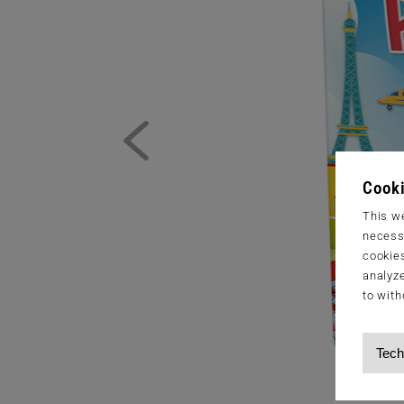
Cooki
This we
necessa
cookies
analyze
to with
Tech