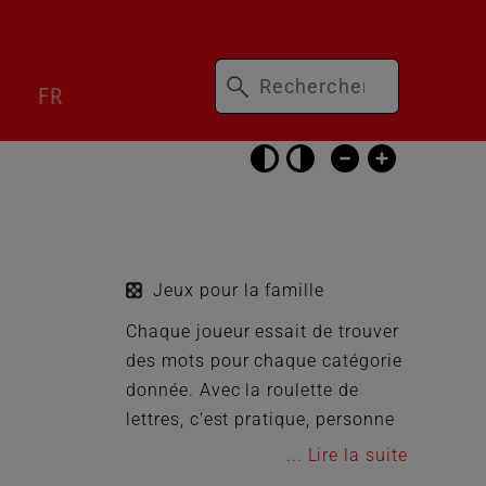
Mots-
Passer
FR
clés
le
sélecteur
de
langue
Passer
les
réglages
d’accessibilité
Jeux pour la famille
Chaque joueur essait de trouver
des mots pour chaque catégorie
donnée. Avec la roulette de
lettres, c'est pratique, personne
ne peut plus tricher en
...
choisissant la première lettre.