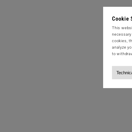
Cookie 
This websi
necessary s
cookies, t
analyze yo
to withdra
Technic