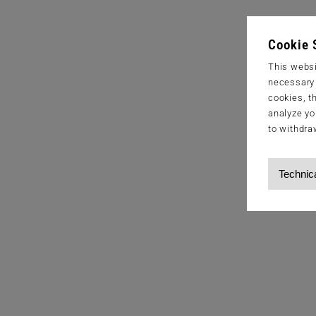
Cookie 
This websi
necessary s
cookies, t
analyze yo
to withdra
Technic