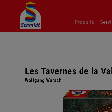
Aller
Produits
Serv
au
contenu
Les Tavernes de la Va
Wolfgang Warsch
Passer
la
galerie