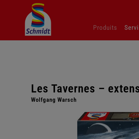
Aller
Produits
Serv
au
contenu
Les Tavernes – exten
Wolfgang Warsch
Passer
la
galerie