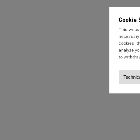
Cookie 
This websi
necessary s
cookies, t
analyze yo
to withdra
Technic