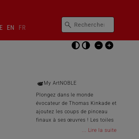
Mots-
ser
E
EN
FR
clés
cteur
gue
Passer
les
réglages
d’accessibilité
My ArtNOBLE
Plongez dans le monde
évocateur de Thomas Kinkade et
ajoutez les coups de pinceau
finaux à ses œuvres ! Les toiles
préimprimées présentent une
...
œuvre originale de l’artiste,