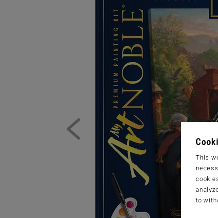
Cooki
This we
necessa
cookies
analyze
to with