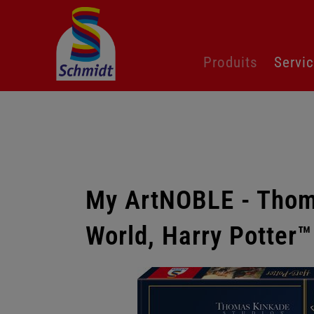
Aller
Produits
Servi
au
contenu
My ArtNOBLE - Thom
World, Harry Potter
Passer
la
galerie