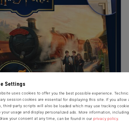
e Settings
bsite uses cookies to offer you the best possible experience. Technic
ry session cookies are essential for displaying this site. If you allow a
, third-party scripts will also be loaded which may use tracking cookie
 your usage and display personalized ads. More information, includin
draw your consent at any time, can be found in our
privacy policy
.