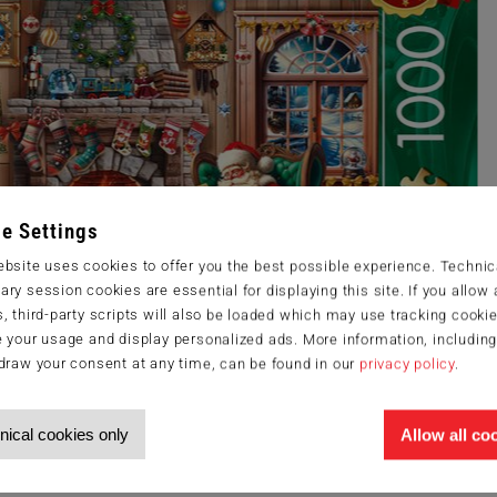
e Settings
bsite uses cookies to offer you the best possible experience. Technic
ry session cookies are essential for displaying this site. If you allow a
, third-party scripts will also be loaded which may use tracking cookie
 your usage and display personalized ads. More information, includin
draw your consent at any time, can be found in our
privacy policy
.
nical cookies only
Allow all co