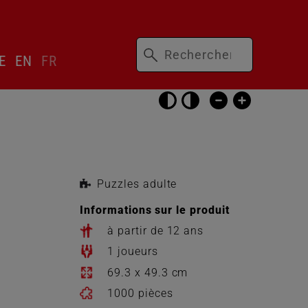
Mots-
ser
E
EN
FR
clés
cteur
gue
Passer
les
réglages
d’accessibilité
Puzzles adulte
Informations sur le produit
à partir de 12 ans
1 joueurs
69.3 x 49.3 cm
1000 pièces