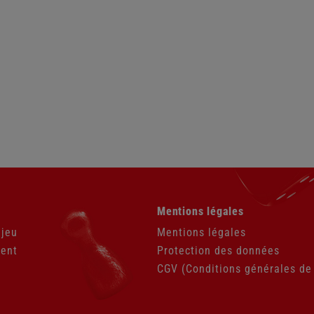
Aller
Mentions légales
au
contenu
 jeu
Mentions légales
ient
Protection des données
CGV (Conditions générales de