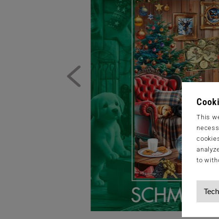
Cooki
This we
necessa
cookies
analyze
to with
Tech