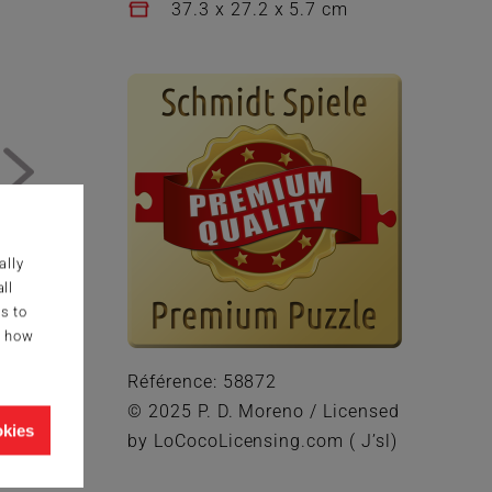
37.3 x 27.2 x 5.7 cm
ally
ll
s to
g how
Référence: 58872
© 2025 P. D. Moreno / Licensed
okies
by LoCocoLicensing.com ( J’sl)