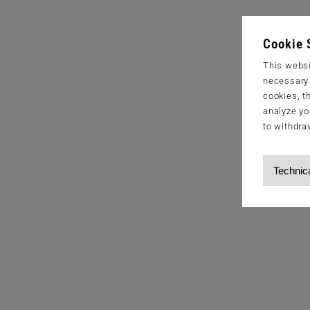
Cookie 
This websi
necessary s
cookies, t
analyze yo
to withdra
Technic