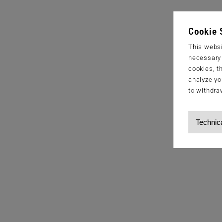
Cookie 
This websi
necessary s
cookies, t
analyze yo
to withdra
Technic