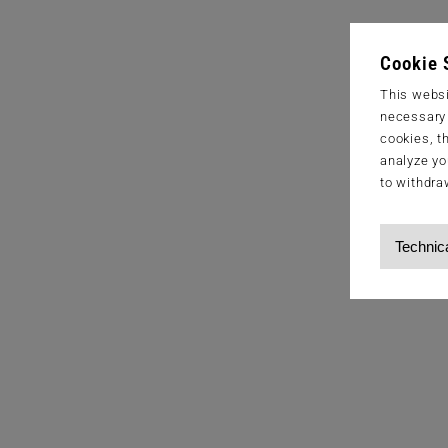
Cookie 
This websi
necessary s
cookies, t
analyze yo
to withdra
Technic