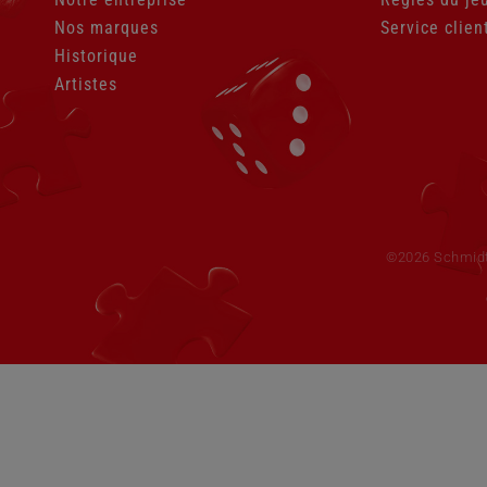
Nos marques
Service clien
Historique
Artistes
Aller
au
contenu
©2026 Schmid