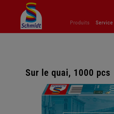
Aller
Produits
Service
au
contenu
Sur le quai, 1000 pcs
Passer
la
galerie