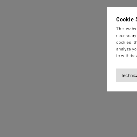
Cookie 
This websi
necessary s
cookies, t
analyze yo
to withdra
Technic