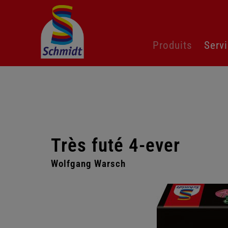
Aller
Produits
Serv
au
contenu
Très futé 4-ever
Wolfgang Warsch
Passer
la
galerie