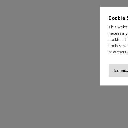
Cookie 
This websi
necessary s
cookies, t
analyze yo
to withdra
Technic