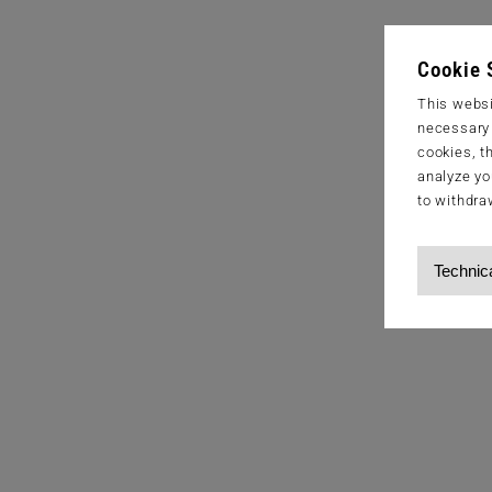
Cookie 
This websi
necessary s
cookies, t
analyze yo
to withdra
Technic