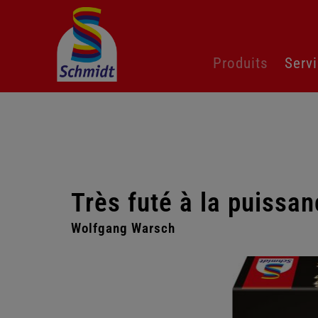
Aller
Produits
Serv
au
contenu
Très futé à la puissan
Wolfgang Warsch
Passer
la
galerie