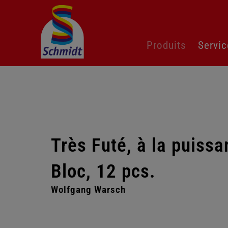
Aller
Produits
Servic
au
contenu
Très Futé, à la puissa
Bloc, 12 pcs.
Wolfgang Warsch
Passer
la
galerie