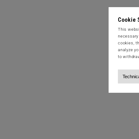
Cookie 
This websi
necessary s
cookies, t
analyze yo
to withdra
Technic