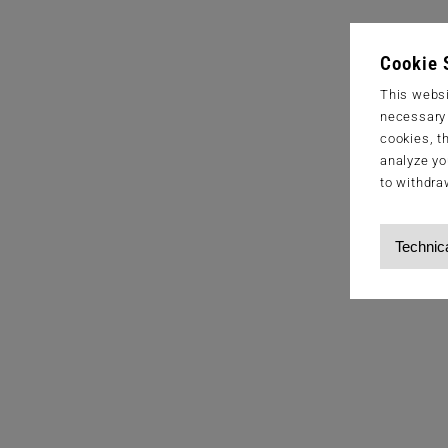
Cookie 
This websi
necessary s
cookies, t
analyze yo
to withdra
Technic