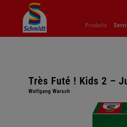
Aller
Produits
Serv
au
contenu
Très Futé ! Kids 2 – J
Wolfgang Warsch
Passer
la
galerie