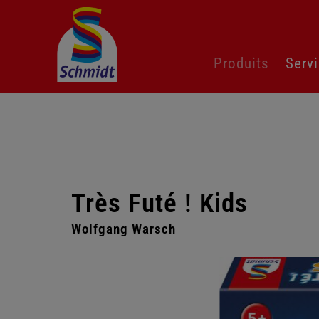
Aller
Produits
Serv
au
contenu
Très Futé ! Kids
Wolfgang Warsch
Passer
la
galerie