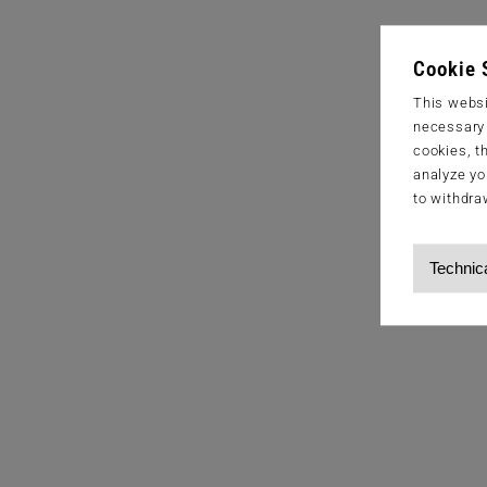
Cookie 
This websi
necessary s
cookies, t
analyze yo
to withdra
Technic