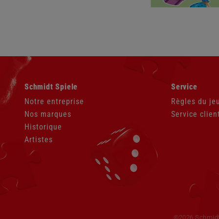
Aller
Aller
Schmidt Spiele
Service
au
au
contenu
contenu
Notre entreprise
Règles du je
Nos marques
Service clien
Historique
Artistes
Aller
au
contenu
©2026 Schmid