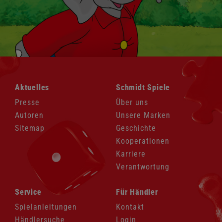
Navigation
Navigation
Aktuelles
Schmidt Spiele
überspringen
überspringen
Presse
Über uns
Autoren
Unsere Marken
Sitemap
Geschichte
Kooperationen
Karriere
Verantwortung
Navigation
Navigation
Service
Für Händler
überspringen
überspringen
Spielanleitungen
Kontakt
Händlersuche
Login