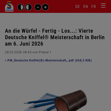
☰
Sprachw
Barrierefrei-
DE
EN
FR
Suchbegriffe
Einstellungen
überspr
überspringen
Navigati
überspr
An die Würfel - Fertig - Los...: Vierte
Deutsche Kniffel® Meisterschaft in Berlin
am 6. Juni 2026
28.05.2026 08:43
von Presse 1
PM_Deutsche Kniffel(R)-Meisterschaft_.pdf
(268,3 KiB)