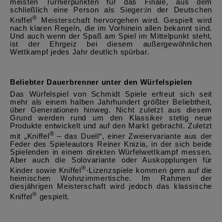
meisten Turnierpunkten für das Finale, aus dem
schließlich eine Person als Sieger:in der Deutschen
®
Kniffel
Meisterschaft hervorgehen wird. Gespielt wird
nach klaren Regeln, die im Vorhinein allen bekannt sind.
Und auch wenn der Spaß am Spiel im Mittelpunkt steht,
ist der Ehrgeiz bei diesem außergewöhnlichen
Wettkampf jedes Jahr deutlich spürbar.
Beliebter Dauerbrenner unter den Würfelspielen
Das Würfelspiel von Schmidt Spiele erfreut sich seit
mehr als einem halben Jahrhundert größter Beliebtheit,
über Generationen hinweg. Nicht zuletzt aus diesem
Grund werden rund um den Klassiker stetig neue
Produkte entwickelt und auf den Markt gebracht. Zuletzt
®
mit „Kniffel
– das Duell“, einer Zweiervariante aus der
Feder des Spieleautors Reiner Knizia,
in der sich beide
Spielenden in einem direkten Würfelwettkampf messen.
Aber auch die Solovariante oder Auskopplungen für
®
Kinder sowie Kniffel
-Lizenzspiele kommen gern auf die
heimischen Wohnzimmertische. Im Rahmen der
diesjährigen Meisterschaft wird jedoch das klassische
®
Kniffel
gespielt.