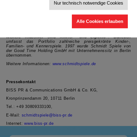
Spiele
für Puzzles, Plüsch, Kinder-, Familien- und
Nur technisch notwendige Cookies
®
Erwachsenenspiele, Drei Magier
, die für anspruchsvolle
®
Kinderspiele steht, sowie Selecta
im Bereich Holzspielzeug.
®
Der Grundstein für die Marke Schmidt
Spiele und das
Alle Cookies erlauben
Traditionsunternehmen legte 1907 Josef Friedrich Schmidt mit
®
der Erfindung des Brettspiels
Mensch ärgere Dich nicht
.
®
®
Weitere Klassiker sind Kniffel
und Ligretto
. Daneben
umfasst das Portfolio zahlreiche preisgekrönte Kinder-,
Familien- und Kennerspiele. 1997 wurde Schmidt Spiele von
der Good Time Holding GmbH mit Unternehmenssitz in Berlin
übernommen.
Weitere Informationen:
www.schmidtspiele.de
Pressekontakt
BISS PR & Communications GmbH & Co. KG,
Kronprinzendamm 20, 10711 Berlin
Tel.:
+49 30809333100,
E-Mail:
schmidtspiele@biss-pr.de
Internet:
www.biss-pr.de