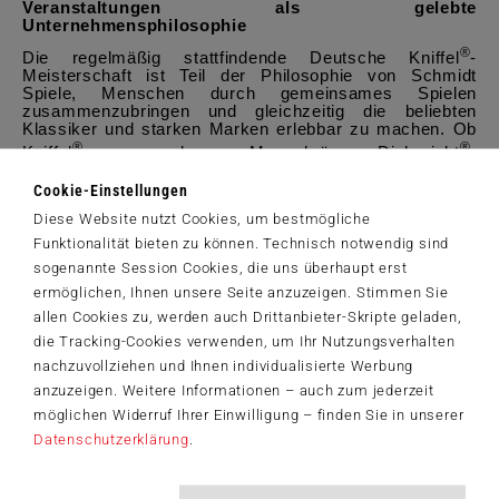
Veranstaltungen als gelebte
Unternehmensphilosophie
®
Die regelmäßig stattfindende Deutsche Kniffel
-
Meisterschaft ist Teil der Philosophie von
Schmidt
Spiele
, Menschen durch gemeinsames Spielen
zusammenzubringen und gleichzeitig die beliebten
Klassiker und starken Marken erlebbar zu machen. Ob
®
®
Kniffel
- und Mensch-ärgere-Dich-nicht
-
Meisterschaften, Puzzle-Wettbewerbe, Spieleevents in
den schönsten Regionen Deutschlands oder die
Cookie-Einstellungen
Präsenz auf großen Spielemessen – der direkte Kontakt
Diese Website nutzt Cookies, um bestmögliche
mit dem Publikum steht dabei stets im Mittelpunkt.
Funktionalität bieten zu können. Technisch notwendig sind
sogenannte Session Cookies, die uns überhaupt erst
®
Deutsche Kniffel
Meisterschaft
ermöglichen, Ihnen unsere Seite anzuzeigen. Stimmen Sie
am Samstag, 06. Juni 2026
allen Cookies zu, werden auch Drittanbieter-Skripte geladen,
die Tracking-Cookies verwenden, um Ihr Nutzungsverhalten
von 11:30 Uhr bis 18:00 Uhr
nachzuvollziehen und Ihnen individualisierte Werbung
im aletto Hotel Potsdamer Platz
anzuzeigen. Weitere Informationen – auch zum jederzeit
möglichen Widerruf Ihrer Einwilligung – finden Sie in unserer
Über Schmidt Spiele
Datenschutzerklärung
.
Der Verlag Schmidt Spiele gehört zu den bekanntesten
®
deutschen Spieleherstellern. Er umfasst die Marken Schmidt