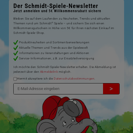
Der Schmidt-Spiele-Newsletter
Jetzt anmelden und 5€ Willkommensrabatt sichern
Bleiben Sie auf dem Laufenden zu Neuheiten, Trends und aktuellen
®
Themen rund um Schmidt
Spiele – und sichern Sie sich einen
Willkommensgutschein in Höhe von 5€ für Ihren nächsten Einkauf im
Schmidt-Spiele-Shop.
Produktneuheiten und Sortimentserweiterungen
Aktuelle Themen und Trends aus der Spielewelt
Informationen zu Veranstaltungen und Aktionen
Service-Informationen, z.B. zur Ersatzteilversorgung
Ich möchte den Schmidt-Spiele-Newsletter erhalten. Die Abmeldung ist
jederzeit über den
Abmeldelink
möglich.
Hiermit akzeptiere ich die
Datenschutzbestimmungen
.
>