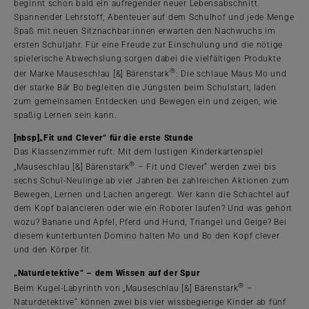
beginnt schon bald ein aufregender neuer Lebensabschnitt.
Spannender Lehrstoff, Abenteuer auf dem Schulhof und jede Menge
Spaß mit neuen Sitznachbar:innen erwarten den Nachwuchs im
ersten Schuljahr. Für eine Freude zur Einschulung und die nötige
spielerische Abwechslung sorgen dabei die vielfältigen Produkte
®
der Marke Mauseschlau [&] Bärenstark
: Die schlaue Maus Mo und
der starke Bär Bo begleiten die Jüngsten beim Schulstart, laden
zum gemeinsamen Entdecken und Bewegen ein und zeigen, wie
spaßig Lernen sein kann.
[nbsp]
„Fit und Clever“ für die erste Stunde
Das Klassenzimmer ruft: Mit dem lustigen Kinderkartenspiel
®
„Mauseschlau [&] Bärenstark
– Fit und Clever“ werden zwei bis
sechs Schul-Neulinge ab vier Jahren bei zahlreichen Aktionen zum
Bewegen, Lernen und Lachen angeregt. Wer kann die Schachtel auf
dem Kopf balancieren oder wie ein Roboter laufen? Und was gehört
wozu? Banane und Apfel, Pferd und Hund, Triangel und Geige? Bei
diesem kunterbunten Domino halten Mo und Bo den Kopf clever
und den Körper fit.
„Naturdetektive“ – dem Wissen auf der Spur
®
Beim Kugel-Labyrinth von „Mauseschlau [&] Bärenstark
–
Naturdetektive“ können zwei bis vier wissbegierige Kinder ab fünf