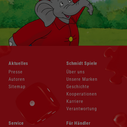
Navigation
Navigation
Aktuelles
Schmidt Spiele
überspringen
überspringen
Presse
Über uns
Autoren
Unsere Marken
Sitemap
Geschichte
Kooperationen
Karriere
Verantwortung
Navigation
Navigation
Service
Für Händler
überspringen
überspringen