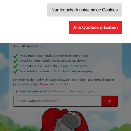
Nur technisch notwendige Cookies
Der Schmidt-Spiele-Newsletter
Jetzt anmelden und 5€ Willkommensrabatt sichern
Alle Cookies erlauben
Bleiben Sie auf dem Laufenden zu Neuheiten, Trends und aktuellen
®
Themen rund um Schmidt
Spiele – und sichern Sie sich einen
Willkommensgutschein in Höhe von 5€ für Ihren nächsten Einkauf im
Schmidt-Spiele-Shop.
Produktneuheiten und Sortimentserweiterungen
Aktuelle Themen und Trends aus der Spielewelt
Informationen zu Veranstaltungen und Aktionen
Service-Informationen, z.B. zur Ersatzteilversorgung
Ich möchte den Schmidt-Spiele-Newsletter erhalten. Die Abmeldung ist
jederzeit über den
Abmeldelink
möglich.
Hiermit akzeptiere ich die
Datenschutzbestimmungen
.
>