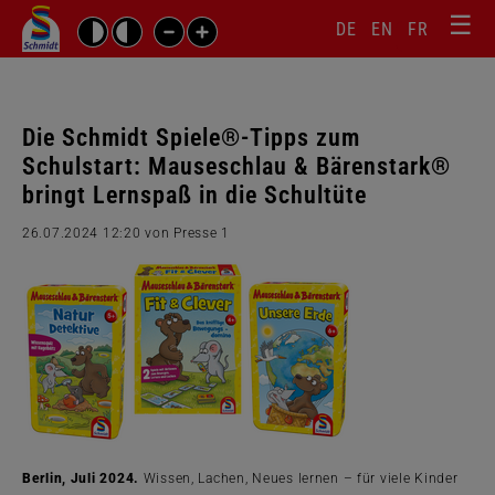
☰
Sprachw
Barrierefrei-
DE
EN
FR
Suchbegriffe
Einstellungen
überspr
überspringen
Navigati
überspr
Die Schmidt Spiele®-Tipps zum
Schulstart: Mauseschlau & Bärenstark®
bringt Lernspaß in die Schultüte
26.07.2024 12:20
von Presse 1
Berlin, Juli 2024.
Wissen, Lachen, Neues lernen – für viele Kinder