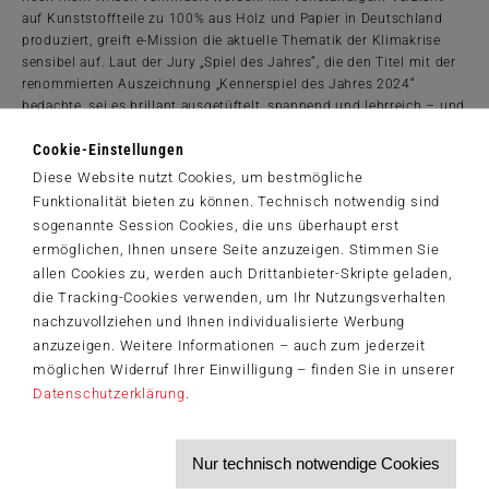
auf Kunststoffteile zu 100% aus Holz und Papier in Deutschland
produziert, greift e-Mission die aktuelle Thematik der Klimakrise
sensibel auf. Laut der Jury „Spiel des Jahres“, die den Titel mit der
renommierten Auszeichnung „Kennerspiel des Jahres 2024“
bedachte, sei es brillant ausgetüftelt, spannend und lehrreich – und
zeige den Wert der Zusammenarbeit auf. Das Spiel soll zum
Cookie-Einstellungen
Nachdenken anregen und Hoffnung geben, dass die Erderwärmung
gemeinsam gestoppt werden kann.
Diese Website nutzt Cookies, um bestmögliche
Funktionalität bieten zu können. Technisch notwendig sind
Typ: Kooperatives Kennerspiel | Marke: Schmidt Spiele®| Anzahl
sogenannte Session Cookies, die uns überhaupt erst
Spielende: 1-4 Personen | Alter: ab 10 Jahren | Zeit: ca. 120
ermöglichen, Ihnen unsere Seite anzuzeigen. Stimmen Sie
Minuten | Preis: 77,99 Euro (UVP)
allen Cookies zu, werden auch Drittanbieter-Skripte geladen,
[nbsp]
die Tracking-Cookies verwenden, um Ihr Nutzungsverhalten
PM_Earth Overshoot Day 2024_Schmidt Spiele.pdf
(269,5 KiB)
nachzuvollziehen und Ihnen individualisierte Werbung
anzuzeigen. Weitere Informationen – auch zum jederzeit
möglichen Widerruf Ihrer Einwilligung – finden Sie in unserer
Datenschutzerklärung
.
Der Schmidt-Spiele-Newsletter
Jetzt anmelden und 5€ Willkommensrabatt sichern
Nur technisch notwendige Cookies
Bleiben Sie auf dem Laufenden zu Neuheiten, Trends und aktuellen