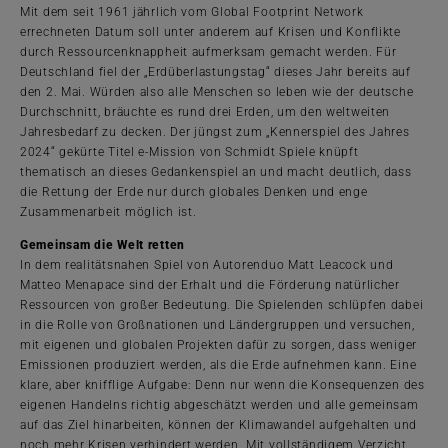
Mit dem seit 1961 jährlich vom Global Footprint Network
errechneten Datum soll unter anderem auf Krisen und Konflikte
durch Ressourcenknappheit aufmerksam gemacht werden. Für
Deutschland fiel der „Erdüberlastungstag“ dieses Jahr bereits auf
den 2. Mai. Würden also alle Menschen so leben wie der deutsche
Durchschnitt, bräuchte es rund drei Erden, um den weltweiten
Jahresbedarf zu decken. Der jüngst zum „Kennerspiel des Jahres
2024“ gekürte Titel e-Mission von Schmidt Spiele knüpft
thematisch an dieses Gedankenspiel an und macht deutlich, dass
die Rettung der Erde nur durch globales Denken und enge
Zusammenarbeit möglich ist.
Gemeinsam die Welt retten
In dem realitätsnahen Spiel von Autorenduo Matt Leacock und
Matteo Menapace sind der Erhalt und die Förderung natürlicher
Ressourcen von großer Bedeutung. Die Spielenden schlüpfen dabei
in die Rolle von Großnationen und Ländergruppen und versuchen,
mit eigenen und globalen Projekten dafür zu sorgen, dass weniger
Emissionen produziert werden, als die Erde aufnehmen kann. Eine
klare, aber knifflige Aufgabe: Denn nur wenn die Konsequenzen des
eigenen Handelns richtig abgeschätzt werden und alle gemeinsam
auf das Ziel hinarbeiten, können der Klimawandel aufgehalten und
noch mehr Krisen verhindert werden. Mit vollständigem Verzicht