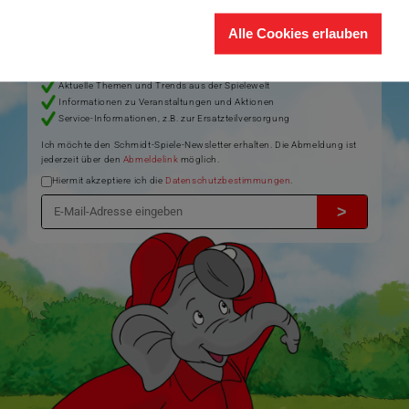
®
Themen rund um Schmidt
Spiele – und sichern Sie sich einen
Willkommensgutschein in Höhe von 5€ für Ihren nächsten Einkauf im
Alle Cookies erlauben
Schmidt-Spiele-Shop.
Produktneuheiten und Sortimentserweiterungen
Aktuelle Themen und Trends aus der Spielewelt
Informationen zu Veranstaltungen und Aktionen
Service-Informationen, z.B. zur Ersatzteilversorgung
Ich möchte den Schmidt-Spiele-Newsletter erhalten. Die Abmeldung ist
jederzeit über den
Abmeldelink
möglich.
Hiermit akzeptiere ich die
Datenschutzbestimmungen
.
>