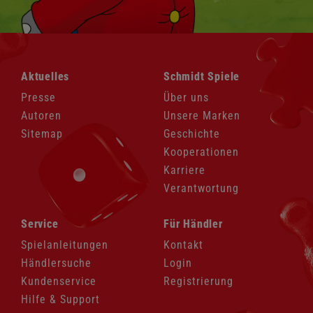
Navigation
Navigation
Aktuelles
Schmidt Spiele
überspringen
überspringen
Presse
Über uns
Autoren
Unsere Marken
Sitemap
Geschichte
Kooperationen
Karriere
Verantwortung
Navigation
Navigation
Service
Für Händler
überspringen
überspringen
Spielanleitungen
Kontakt
Händlersuche
Login
Kundenservice
Registrierung
Hilfe & Support