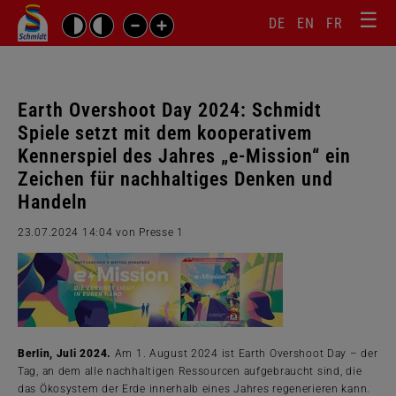
☰
Sprachw
Barrierefrei-
DE
EN
FR
Suchbegriffe
Einstellungen
überspr
überspringen
Navigati
überspr
Earth Overshoot Day 2024: Schmidt
Spiele setzt mit dem kooperativem
Kennerspiel des Jahres „e-Mission“ ein
Zeichen für nachhaltiges Denken und
Handeln
23.07.2024 14:04
von Presse 1
Berlin, Juli 2024.
Am 1. August 2024 ist Earth Overshoot Day – der
Tag, an dem alle nachhaltigen Ressourcen aufgebraucht sind, die
das Ökosystem der Erde innerhalb eines Jahres regenerieren kann.