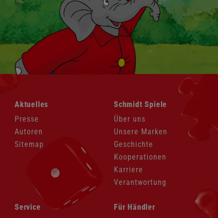
Navigation
Navigation
Aktuelles
Schmidt Spiele
überspringen
überspringen
Presse
Über uns
Autoren
Unsere Marken
Sitemap
Geschichte
Kooperationen
Karriere
Verantwortung
Navigation
Navigation
Service
Für Händler
überspringen
überspringen