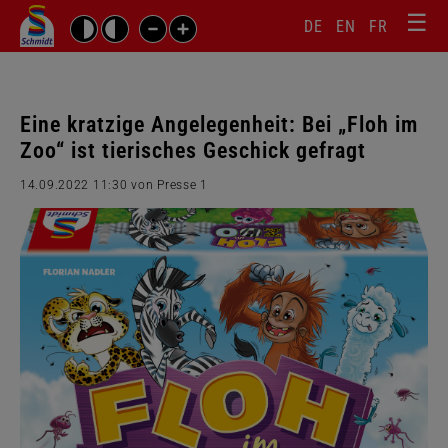
☰
Sprachw
Barrierefrei-
DE
EN
FR
Suchbegriffe
Einstellungen
überspr
überspringen
Navigati
überspr
Eine kratzige Angelegenheit: Bei „Floh im
Zoo“ ist tierisches Geschick gefragt
14.09.2022 11:30
von Presse 1