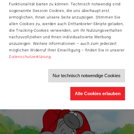
Funktionalität bieten zu können. Technisch notwendig sind
sogenannte Session Cookies, die uns überhaupt erst
Der Schmidt-Spiele-Newsletter
ermöglichen, Ihnen unsere Seite anzuzeigen. Stimmen Sie
Jetzt anmelden und 5€ Willkommensrabatt sichern
allen Cookies zu, werden auch Drittanbieter-Skripte geladen,
die Tracking-Cookies verwenden, um Ihr Nutzungsverhalten
Bleiben Sie auf dem Laufenden zu Neuheiten, Trends und aktuellen
®
Themen rund um Schmidt
Spiele – und sichern Sie sich einen
nachzuvollziehen und Ihnen individualisierte Werbung
Willkommensgutschein in Höhe von 5€ für Ihren nächsten Einkauf im
anzuzeigen. Weitere Informationen – auch zum jederzeit
Schmidt-Spiele-Shop.
möglichen Widerruf Ihrer Einwilligung – finden Sie in unserer
Produktneuheiten und Sortimentserweiterungen
Datenschutzerklärung
.
Aktuelle Themen und Trends aus der Spielewelt
Informationen zu Veranstaltungen und Aktionen
Service-Informationen, z.B. zur Ersatzteilversorgung
Nur technisch notwendige Cookies
Ich möchte den Schmidt-Spiele-Newsletter erhalten. Die Abmeldung ist
jederzeit über den
Abmeldelink
möglich.
Hiermit akzeptiere ich die
Datenschutzbestimmungen
.
Alle Cookies erlauben
>