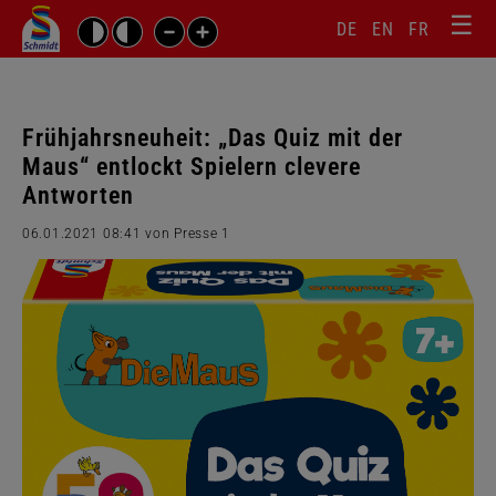
☰
Sprachw
Barrierefrei-
DE
EN
FR
Suchbegriffe
Einstellungen
überspr
überspringen
Navigati
überspr
Frühjahrsneuheit: „Das Quiz mit der
Maus“ entlockt Spielern clevere
Antworten
06.01.2021 08:41
von Presse 1