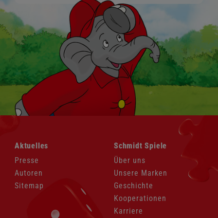
Navigation
Navigation
Aktuelles
Schmidt Spiele
überspringen
überspringen
Presse
Über uns
Autoren
Unsere Marken
Sitemap
Geschichte
Kooperationen
Karriere