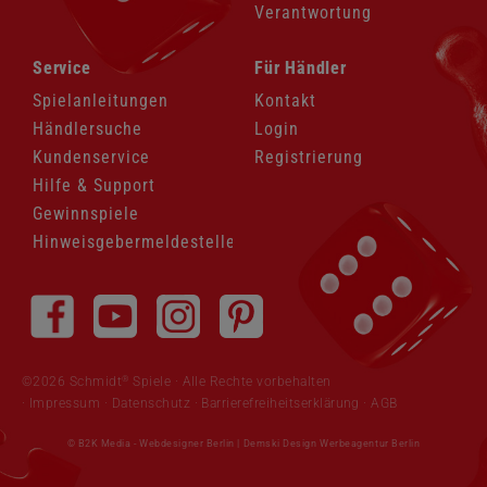
Verantwortung
Navigation
Navigation
Service
Für Händler
überspringen
überspringen
Spielanleitungen
Kontakt
Händlersuche
Login
Kundenservice
Registrierung
Hilfe & Support
Gewinnspiele
Hinweisgebermeldestelle
Navigation
überspringen
®
©2026 Schmidt
Spiele · Alle Rechte vorbehalten
Impressum
·
Datenschutz
·
Barrierefreiheitserklärung
·
AGB
© B2K Media -
Webdesigner Berlin
|
Demski Design Werbeagentur Berlin