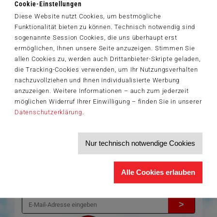
Cookie-Einstellungen
daher auch „Das Quiz mit der Maus“. Dabei versuchen zwei bis vier
Diese Website nutzt Cookies, um bestmögliche
Spieler ab sieben Jahren die passenden Antworten auf die
Funktionalität bieten zu können. Technisch notwendig sind
gestellten Fragen zu finden und sich damit auf dem Spielplan in
Richtung Ziel zu bewegen...
sogenannte Session Cookies, die uns überhaupt erst
ermöglichen, Ihnen unsere Seite anzuzeigen. Stimmen Sie
allen Cookies zu, werden auch Drittanbieter-Skripte geladen,
Der Schmidt-Spiele-Newsletter
die Tracking-Cookies verwenden, um Ihr Nutzungsverhalten
Jetzt anmelden und 5€ Willkommensrabatt sichern
nachzuvollziehen und Ihnen individualisierte Werbung
anzuzeigen. Weitere Informationen – auch zum jederzeit
Bleiben Sie auf dem Laufenden zu Neuheiten, Trends und aktuellen
®
Themen rund um Schmidt
Spiele – und sichern Sie sich einen
möglichen Widerruf Ihrer Einwilligung – finden Sie in unserer
Willkommensgutschein in Höhe von 5€ für Ihren nächsten Einkauf im
Datenschutzerklärung
.
Schmidt-Spiele-Shop.
Produktneuheiten und Sortimentserweiterungen
Aktuelle Themen und Trends aus der Spielewelt
Nur technisch notwendige Cookies
Informationen zu Veranstaltungen und Aktionen
Service-Informationen, z.B. zur Ersatzteilversorgung
Ich möchte den Schmidt-Spiele-Newsletter erhalten. Die Abmeldung ist
Alle Cookies erlauben
jederzeit über den
Abmeldelink
möglich.
Hiermit akzeptiere ich die
Datenschutzbestimmungen
.
>