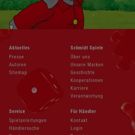
Navigation
Navigation
Aktuelles
Schmidt Spiele
überspringen
überspringen
Presse
Über uns
Autoren
Unsere Marken
Sitemap
Geschichte
Kooperationen
Karriere
Verantwortung
Navigation
Navigation
Service
Für Händler
überspringen
überspringen
Spielanleitungen
Kontakt
Händlersuche
Login