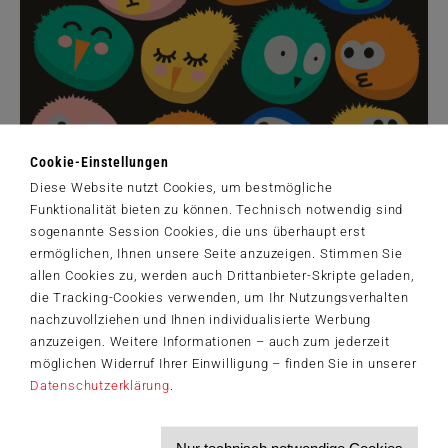
Cookie-Einstellungen
Diese Website nutzt Cookies, um bestmögliche
Funktionalität bieten zu können. Technisch notwendig sind
sogenannte Session Cookies, die uns überhaupt erst
ermöglichen, Ihnen unsere Seite anzuzeigen. Stimmen Sie
allen Cookies zu, werden auch Drittanbieter-Skripte geladen,
die Tracking-Cookies verwenden, um Ihr Nutzungsverhalten
nachzuvollziehen und Ihnen individualisierte Werbung
Berlin, Januar 2021.
Bunte Bällchen aufeinander zu stapeln ist
anzuzeigen. Weitere Informationen – auch zum jederzeit
doch ein Kinderspiel – oder etwa nicht? Wäre es wohl, wenn die
möglichen Widerruf Ihrer Einwilligung – finden Sie in unserer
Schwerkraft den flauschigen Turm der Spieler nicht immer wieder
zum Einsturz bringen würde...
Datenschutzerklärung
.