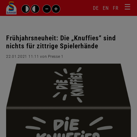
☰
Sprachw
Barrierefrei-
DE
EN
FR
Suchbegriffe
Einstellungen
überspr
überspringen
Navigati
überspr
Frühjahrsneuheit: Die „Knuffies“ sind
nichts für zittrige Spielerhände
22.01.2021 11:11
von Presse 1