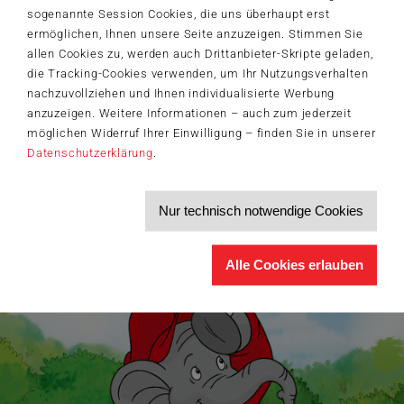
Der Schmidt-Spiele-Newsletter
sogenannte Session Cookies, die uns überhaupt erst
Jetzt anmelden und 5€ Willkommensrabatt sichern
ermöglichen, Ihnen unsere Seite anzuzeigen. Stimmen Sie
allen Cookies zu, werden auch Drittanbieter-Skripte geladen,
Bleiben Sie auf dem Laufenden zu Neuheiten, Trends und aktuellen
®
Themen rund um Schmidt
Spiele – und sichern Sie sich einen
die Tracking-Cookies verwenden, um Ihr Nutzungsverhalten
Willkommensgutschein in Höhe von 5€ für Ihren nächsten Einkauf im
nachzuvollziehen und Ihnen individualisierte Werbung
Schmidt-Spiele-Shop.
anzuzeigen. Weitere Informationen – auch zum jederzeit
Produktneuheiten und Sortimentserweiterungen
möglichen Widerruf Ihrer Einwilligung – finden Sie in unserer
Aktuelle Themen und Trends aus der Spielewelt
Datenschutzerklärung
.
Informationen zu Veranstaltungen und Aktionen
Service-Informationen, z.B. zur Ersatzteilversorgung
Ich möchte den Schmidt-Spiele-Newsletter erhalten. Die Abmeldung ist
Nur technisch notwendige Cookies
jederzeit über den
Abmeldelink
möglich.
Hiermit akzeptiere ich die
Datenschutzbestimmungen
.
Alle Cookies erlauben
>