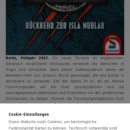
Berlin, Frühjahr 2022.
Ein neues Zeitalter ist angebrochen:
Genetisch modifizierte Dinosaurier versetzen die Menschen in
Angst und Schrecken. Nach einem Vulkanausbruch waren die
Betreiber:innen von Jurassic World gezwungen, die Isla Nublar in
Windeseile zu verlassen. Ziel des Spiels ist es, als ein kleines
Forschungsteam auf die Insel zurückzukehren und die
zurückgelassenen Materialien und Dokumente vor den gefährlichen
Dinosauriern zu bergen. Können die Forschungsergebnisse noch
rechtzeitig gerettet werden? „Jurassic World“ ist eine spannende
Neuheit von Schmidt Spiele und kann von zwei bis vier Personen ab
Cookie-Einstellungen
10 Jahren gespielt werden.
Diese Website nutzt Cookies, um bestmögliche
Funktionalität bieten zu können. Technisch notwendig sind