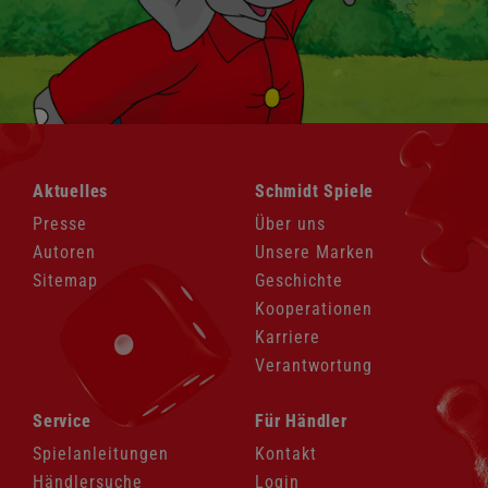
Navigation
Navigation
Aktuelles
Schmidt Spiele
überspringen
überspringen
Presse
Über uns
Autoren
Unsere Marken
Sitemap
Geschichte
Kooperationen
Karriere
Verantwortung
Navigation
Navigation
Service
Für Händler
überspringen
überspringen
Spielanleitungen
Kontakt
Händlersuche
Login