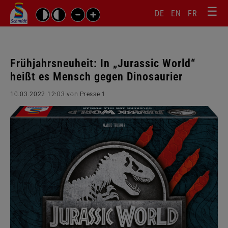
☰
Sprachw
Barrierefrei-
DE
EN
FR
Suchbegriffe
Einstellungen
überspr
überspringen
Navigati
überspr
Frühjahrsneuheit: In „Jurassic World“
heißt es Mensch gegen Dinosaurier
10.03.2022 12:03
von Presse 1