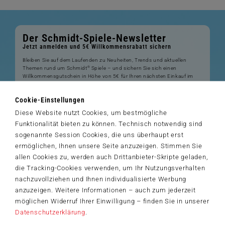
Der Schmidt-Spiele-Newsletter
Jetzt anmelden und 5€ Willkommensrabatt sichern
Bleiben Sie auf dem Laufenden zu Neuheiten, Trends und aktuellen
®
Themen rund um Schmidt
Spiele – und sichern Sie sich einen
Willkommensgutschein in Höhe von 5€ für Ihren nächsten Einkauf im
Schmidt-Spiele-Shop.
Cookie-Einstellungen
Produktneuheiten und Sortimentserweiterungen
Aktuelle Themen und Trends aus der Spielewelt
Diese Website nutzt Cookies, um bestmögliche
Informationen zu Veranstaltungen und Aktionen
Funktionalität bieten zu können. Technisch notwendig sind
Service-Informationen, z.B. zur Ersatzteilversorgung
sogenannte Session Cookies, die uns überhaupt erst
Ich möchte den Schmidt-Spiele-Newsletter erhalten. Die Abmeldung ist
ermöglichen, Ihnen unsere Seite anzuzeigen. Stimmen Sie
jederzeit über den
Abmeldelink
möglich.
allen Cookies zu, werden auch Drittanbieter-Skripte geladen,
Hiermit akzeptiere ich die
Datenschutzbestimmungen
.
die Tracking-Cookies verwenden, um Ihr Nutzungsverhalten
>
nachzuvollziehen und Ihnen individualisierte Werbung
anzuzeigen. Weitere Informationen – auch zum jederzeit
möglichen Widerruf Ihrer Einwilligung – finden Sie in unserer
Datenschutzerklärung
.