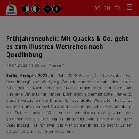
☰
Sprachw
Barrierefrei-
DE
EN
FR
Suchbegriffe
Einstellungen
überspr
überspringen
Navigati
überspr
Frühjahrsneuheit: Mit Quacks & Co. geht
es zum illustren Wettreiten nach
Quedlinburg
19.01.2022 19:03
von Presse 1
Berlin, Frühjahr 2022.
Im Jahr 2018 wurde „Die Quacksalber von
Quedlinburg“ von Wolfgang Warsch zum Kennerspiel des Jahres
2018 gekürt. Nach beliebten Erweiterungen folgt in diesem Jahr
nun eine Variante für Kinder. Doch statt alchemistische Tränke zu
brauen versuchen die Kinder, für das große Wettreiten Futter zu
sammeln und den Esel Quacks und seine tierischen Freunde damit
ins Ziel zu locken. Wer ist am schnellsten und gewinnt den
goldenen Kessel? Das Bag-Building-Spiel „Mit Quacks & Co. nach
Quedlinburg“ ist für zwei bis vier Spieler:innen ab sechs Jahren
gedacht, die um den Sieg wetteifern.