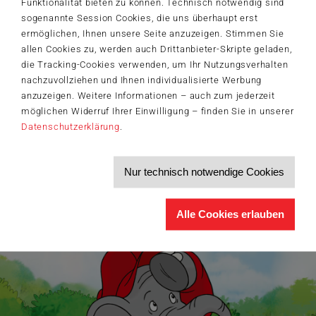
Funktionalität bieten zu können. Technisch notwendig sind
sogenannte Session Cookies, die uns überhaupt erst
Der Schmidt-Spiele-Newsletter
ermöglichen, Ihnen unsere Seite anzuzeigen. Stimmen Sie
Jetzt anmelden und 5€ Willkommensrabatt sichern
allen Cookies zu, werden auch Drittanbieter-Skripte geladen,
Bleiben Sie auf dem Laufenden zu Neuheiten, Trends und aktuellen
die Tracking-Cookies verwenden, um Ihr Nutzungsverhalten
®
Themen rund um Schmidt
Spiele – und sichern Sie sich einen
nachzuvollziehen und Ihnen individualisierte Werbung
Willkommensgutschein in Höhe von 5€ für Ihren nächsten Einkauf im
Schmidt-Spiele-Shop.
anzuzeigen. Weitere Informationen – auch zum jederzeit
möglichen Widerruf Ihrer Einwilligung – finden Sie in unserer
Produktneuheiten und Sortimentserweiterungen
Datenschutzerklärung
.
Aktuelle Themen und Trends aus der Spielewelt
Informationen zu Veranstaltungen und Aktionen
Service-Informationen, z.B. zur Ersatzteilversorgung
Nur technisch notwendige Cookies
Ich möchte den Schmidt-Spiele-Newsletter erhalten. Die Abmeldung ist
jederzeit über den
Abmeldelink
möglich.
Hiermit akzeptiere ich die
Datenschutzbestimmungen
.
Alle Cookies erlauben
>