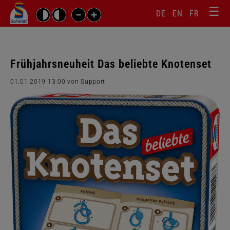
☰
Sprachw
Barrierefrei-
DE
EN
FR
Suchbegriffe
Einstellungen
überspr
überspringen
Navigati
überspr
Frühjahrsneuheit Das beliebte Knotenset
01.01.2019 13:00
von Support