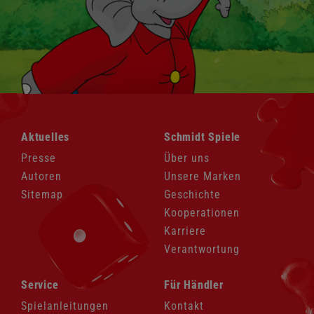
Navigation
Navigation
Aktuelles
Schmidt Spiele
überspringen
überspringen
Presse
Über uns
Autoren
Unsere Marken
Sitemap
Geschichte
Kooperationen
Karriere
Verantwortung
Navigation
Navigation
Service
Für Händler
überspringen
überspringen
Spielanleitungen
Kontakt