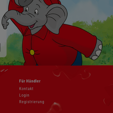
Navigation
Für Händler
überspringen
Kontakt
Login
Registrierung