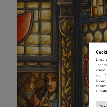
Cooki
Diese 
Techni
ermögl
auch Dr
Nutzun
anzuze
Einwill
Nur 