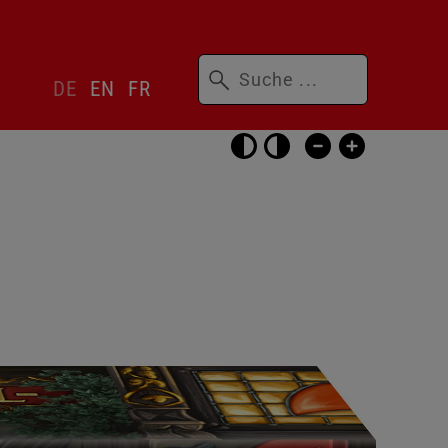
Suchbegriffe
Sprachwechsler
DE
EN
FR
überspringen
Barrierefrei-
Einstellungen
überspringen