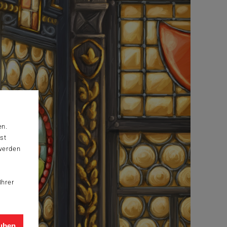
en.
st
 werden
Ihrer
auben