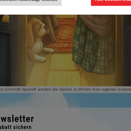
on Schmidt Spiele® werden die Spieler zu Wirten ihrer eigenen Schenk
wsletter
batt sichern