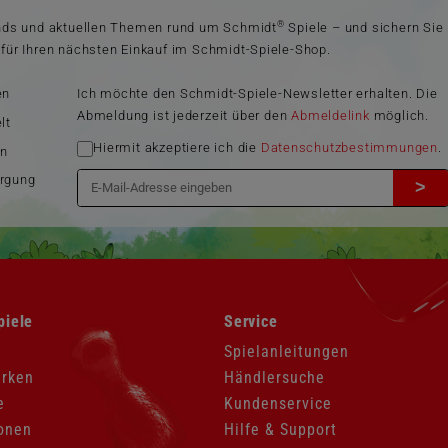
®
ends und aktuellen Themen rund um Schmidt
Spiele – und sichern Sie
für Ihren nächsten Einkauf im Schmidt-Spiele-Shop.
en
Ich möchte den Schmidt-Spiele-Newsletter erhalten. Die
Abmeldung ist jederzeit über den
Abmeldelink
möglich.
lt
Hiermit akzeptiere ich die
Datenschutzbestimmungen
.
en
orgung
>
Navigation
piele
Service
überspringen
Spielanleitungen
arken
Händlersuche
e
Kundenservice
onen
Hilfe & Support