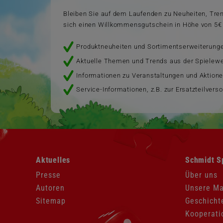
Bleiben Sie auf dem Laufenden zu Neuheiten, Tr
sich einen Willkommensgutschein in Höhe von 5€ 
Produktneuheiten und Sortimentserweiterung
Aktuelle Themen und Trends aus der Spielewe
Informationen zu Veranstaltungen und Aktion
Service-Informationen, z.B. zur Ersatzteilvers
Navigation
Navigation
Aktuelles
Schmidt S
überspringen
überspringen
Presse
Über uns
Autoren
Unsere M
Sitemap
Geschicht
Kooperati